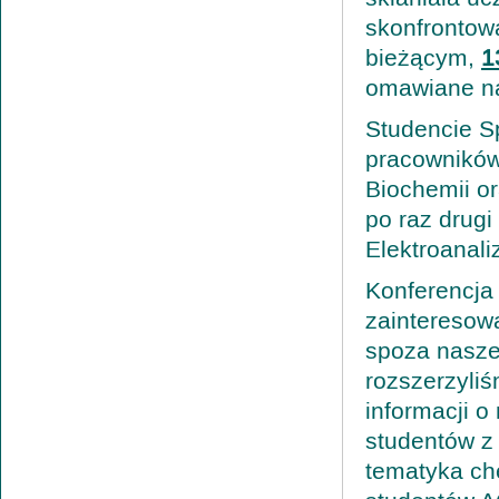
skonfrontow
bieżącym,
1
omawiane na
Studencie S
pracowników 
Biochemii o
po raz drugi
Elektroanali
Konferencja 
zainteresow
spoza naszej
rozszerzyli
informacji o
studentów z
tematyka ch