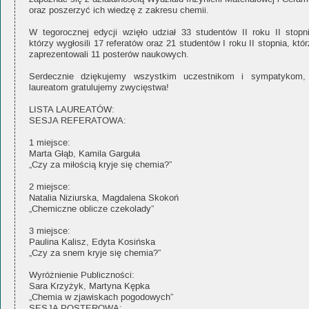
oraz poszerzyć ich wiedzę z zakresu chemii.
W tegorocznej edycji wzięło udział 33 studentów II roku II stopni
którzy wygłosili 17 referatów oraz 21 studentów I roku II stopnia, któ
zaprezentowali 11 posterów naukowych.
Serdecznie dziękujemy wszystkim uczestnikom i sympatykom,
laureatom gratulujemy zwycięstwa!
LISTA LAUREATÓW:
SESJA REFERATOWA:
1 miejsce:
Marta Głąb, Kamila Garguła
„Czy za miłością kryje się chemia?”
2 miejsce:
Natalia Niziurska, Magdalena Skokoń
„Chemiczne oblicze czekolady”
3 miejsce:
Paulina Kalisz, Edyta Kosińska
„Czy za snem kryje się chemia?”
Wyróżnienie Publiczności:
Sara Krzyżyk, Martyna Kępka
„Chemia w zjawiskach pogodowych”
SESJA POSTEROWA: