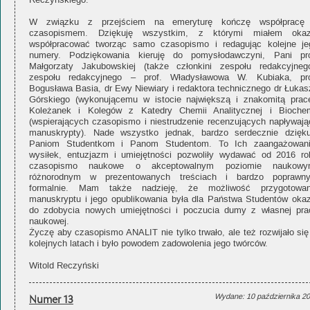
Reczyńskiego.
W związku z przejściem na emeryturę kończę współpracę
czasopismem. Dziękuję wszystkim, z którymi miałem okaz
współpracować tworząc samo czasopismo i redagując kolejne je
numery. Podziękowania kieruję do pomysłodawczyni, Pani pro
Małgorzaty Jakubowskiej (także członkini zespołu redakcyjnego
zespołu redakcyjnego – prof. Władysławowa W. Kubiaka, pro
Bogusława Basia, dr Ewy Niewiary i redaktora technicznego dr Łukas
Górskiego (wykonującemu w istocie największą i znakomitą pracę
Koleżanek i Kolegów z Katedry Chemii Analitycznej i Biochem
(wspierających czasopismo i niestrudzenie recenzujących napływają
manuskrypty). Nade wszystko jednak, bardzo serdecznie dzięku
Paniom Studentkom i Panom Studentom. To Ich zaangażowani
wysiłek, entuzjazm i umiejętności pozwoliły wydawać od 2016 ro
czasopismo naukowe o akceptowalnym poziomie naukowy
różnorodnym w prezentowanych treściach i bardzo poprawn
formalnie. Mam także nadzieję, że możliwość przygotowan
manuskryptu i jego opublikowania była dla Państwa Studentów okaz
do zdobycia nowych umiejętności i poczucia dumy z własnej pra
naukowej.
Życzę aby czasopismo ANALIT nie tylko trwało, ale też rozwijało się
kolejnych latach i było powodem zadowolenia jego twórców.
Witold Reczyński
Numer 13
Wydane: 10 października 2