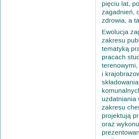
pięciu lat, 
zagadnień, 
zdrowia, a 
Ewolucja za
zakresu publ
tematyką pra
pracach stud
terenowymi,
i krajobraz
składowania
komunalnych
uzdatniania 
zakresu chem
projektują p
oraz wykonuj
prezentowane