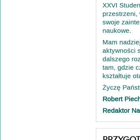
XXVI Studen
przestrzeni,
swoje zainte
naukowe.
Mam nadzieję
aktywności s
dalszego roz
tam, gdzie c
kształtuje o
Życzę Państw
Robert Piec
Redaktor Na
PRZYGOT