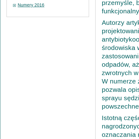
przemyśle, 
Numery 2016
funkcjonalny
Autorzy art
projektowan
antybiotyko
środowiska 
zastosowani
odpadów, aż
zwrotnych w
W numerze z
pozwala opi
sprayu sędz
powszechne
Istotną częś
nagrodzonyc
oznaczania 