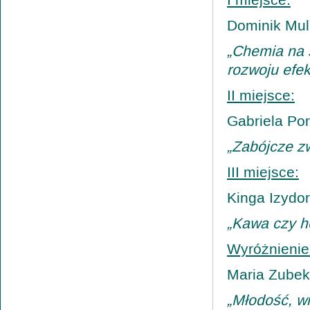
I miejsce:
Dominik Mull
„Chemia na s
rozwoju efe
II miejsce:
Gabriela Po
„Zabójcze z
III miejsce:
Kinga Izydo
„Kawa czy he
Wyróżnienie 
Maria Zubek
„Młodość, w