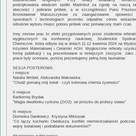
budownictwie drogowym. Przy okazji składamy serdecz
podziękowania władzom spółki Madrohut za zgodę na naszą t
obecność i pobranie próbek, a w szczególności Panu Prezeso
Bronisławowi Matuszczykowi za zaangażowanie, opowieści
sposobach i technologiach przerobu odpadów, cenne wskazów
odnośnie wyboru miejsc poboru próbek oraz poświęcony mam czas.
Inny zestaw prac to efekt przygotowanych przez studentów referat
wygłoszonych na konferencji naukowej, Studenckie Spotkan
Chemiczne, która odbyła się w dniach 11-12 kwietnia 2024 na Wydzia
inżynierii Materiałowej i Ceramiki AGH. Wygłoszone referaty uzyska
formę publikacji i są prezentowane w niniejszym zeszycie. Jako 
prace były oceniane, poniżej prezentujemy pełną listę laureatów:
SESJA POSTEROWA:
I miejsce:
Natalia Wróbel, Aleksandra Makowska
"Chodź pomaluj mój świat - czyli kolorowa chemia żywności"
II miejsce:
Bartłomiej Brydak
"Magia dwutlenku cyrkonu (ZrO2): od proszku do protezy stawu"
III miejsce:
Dominika Daniłowicz, Krystyna Miklusiak
"Co łączy kochanki Owidiusza, konflikt niemieckoaliancki podczas 
wojny światowej i podrabianie dokumentów?"