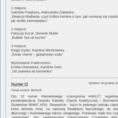
1 miejsce:
Gabriela Porębska, Aleksandra Zalewska
„Reakcja Maillarda, czyli krótka historia o tym, jak rumienią się ciastk
jak działa samoopalacz”
2 miejsce:
Patrycja Kocoł, Dominik Muller
„Bubble Tea od kuchni”
3 miejsce:
Kinga Izydor, Karolina Wtorkowska
„Smak chemii – glutaminian sodu”
Wyróżnienie Publiczności:
Emilia Glanowska, Karolina Greń
„Od ziarenka do bochenka”
Numer 12
Wydane: 30 grudnia 2
Temat numeru: Bentonit
Oto 12 numer internetowego czasopisma ANALIT, wspólne
przedsięwzięcia Zespołu Katedry Chemii Analitycznej i Biochemii
Studentów WIMiC AGH. Dwanaście - tuzin to pewnego rodzaju całoś
która skłoniła mnie, za namową Redaktora Naczelnego, do nie
dłuższego i ilustrowanego tekstu wstępnego. Ponieważ mało kto czy
„wstępniaki”, aby zainteresować potencjalnego Czytelnika dals