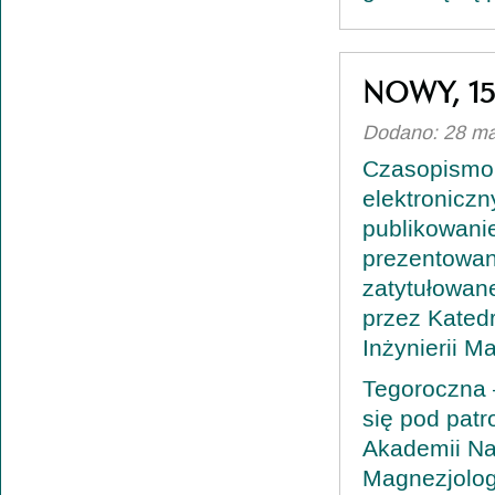
NOWY, 1
Dodano: 28 ma
Czasopismo „
elektronicz
publikowanie
prezentowan
zatytułowan
przez Katedr
Inżynierii M
Tegoroczna 
się pod patr
Akademii Na
Magnezjolog