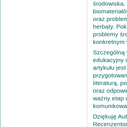
środowiska,
biomateriał
oraz problem
herbaty. Pok
problemy śr
konkretnym
Szczególną 
edukacyjny i
artykułu je
przygotowan
literaturą, 
oraz odpowi
ważny etap u
komunikowan
Dziękuję Au
Recenzentom