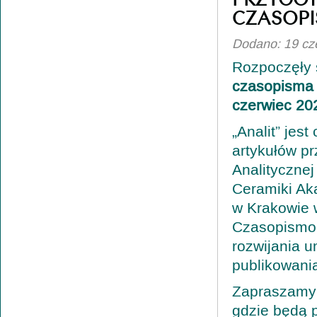
CZASOPI
Dodano: 19 cz
Rozpoczęły 
czasopisma „
czerwiec 20
„Analit” je
artykułów p
Analitycznej
Ceramiki Aka
w Krakowie 
Czasopismo 
rozwijania 
publikowani
Zapraszamy 
gdzie będą 