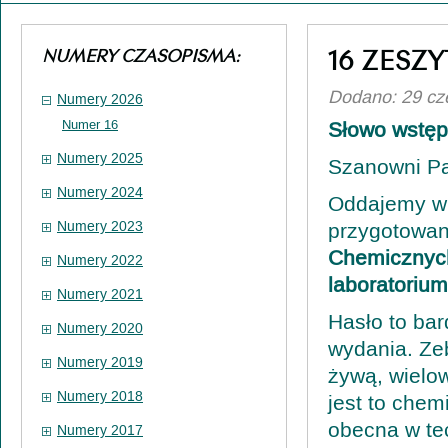
16 ZESZY
NUMERY CZASOPISMA:
Dodano: 29 cz
Numery 2026
Numer 16
Słowo wstęp
Numery 2025
Szanowni P
Numery 2024
Oddajemy w 
Numery 2023
przygotowan
Chemicznyc
Numery 2022
laboratorium
Numery 2021
Hasło to ba
Numery 2020
wydania. Ze
Numery 2019
żywą, wielo
Numery 2018
jest to chem
obecna w te
Numery 2017