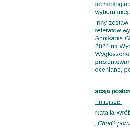
technologia
wyboru miej
Inny zestaw
referatów w
Spotkania Ch
2024 na Wydz
Wygłoszone r
prezentowan
oceniane, po
sesja poste
I miejsce:
Natalia Wró
„Chodź poma