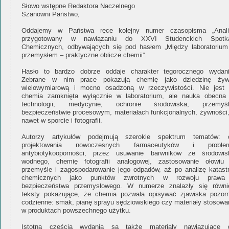
Słowo wstępne Redaktora Naczelnego
Szanowni Państwo,
Oddajemy w Państwa ręce kolejny numer czasopisma „Analit
przygotowany w nawiązaniu do XXVI Studenckich Spotk
Chemicznych, odbywających się pod hasłem „Między laboratorium
przemysłem – praktyczne oblicze chemii”.
Hasło to bardzo dobrze oddaje charakter tegorocznego wydani
Zebrane w nim prace pokazują chemię jako dziedzinę żyw
wielowymiarową i mocno osadzoną w rzeczywistości. Nie jest 
chemia zamknięta wyłącznie w laboratorium, ale nauka obecna
technologii, medycynie, ochronie środowiska, przemyśl
bezpieczeństwie procesowym, materiałach funkcjonalnych, żywności,
nawet w sporcie i fotografii.
Autorzy artykułów podejmują szerokie spektrum tematów: 
projektowania nowoczesnych farmaceutyków i proble
antybiotykooporności, przez usuwanie barwników ze środowis
wodnego, chemię fotografii analogowej, zastosowanie ołowiu
przemyśle i zagospodarowanie jego odpadów, aż po analizę katastr
chemicznych jako punktów zwrotnych w rozwoju prawa
bezpieczeństwa przemysłowego. W numerze znalazły się równi
teksty pokazujące, że chemia pozwala opisywać zjawiska pozorn
codzienne: smak, pianę sprayu sędziowskiego czy materiały stosowa
w produktach powszechnego użytku.
Istotną częścią wydania są także materiały nawiązujące 