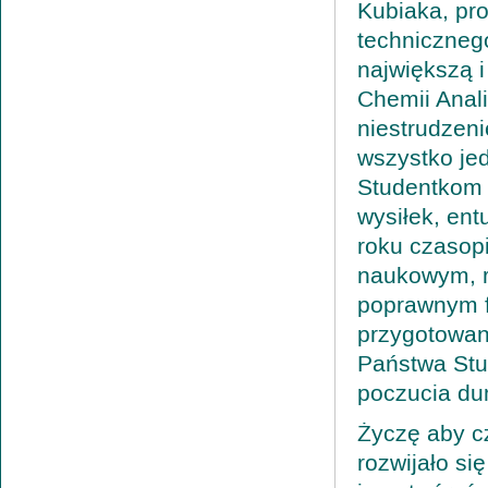
Kubiaka, pro
techniczneg
największą i
Chemii Anali
niestrudzen
wszystko je
Studentkom 
wysiłek, en
roku czasop
naukowym, r
poprawnym f
przygotowan
Państwa Stu
poczucia du
Życzę aby cz
rozwijało si