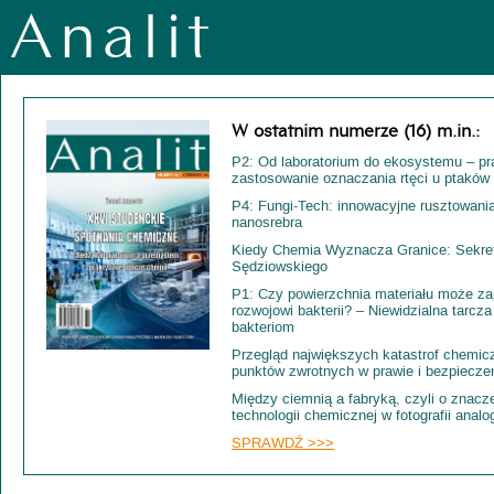
Analit
W ostatnim numerze (16) m.in.:
P2: Od laboratorium do ekosystemu – pr
zastosowanie oznaczania rtęci u ptakó
P4: Fungi-Tech: innowacyjne rusztowania
nanosrebra
Kiedy Chemia Wyznacza Granice: Sekre
Sędziowskiego
P1: Czy powierzchnia materiału może z
rozwojowi bakterii? – Niewidzialna tarcza
bakteriom
Przegląd największych katastrof chemic
punktów zwrotnych w prawie i bezpiecze
Między ciemnią a fabryką, czyli o znacz
technologii chemicznej w fotografii analo
SPRAWDŹ >>>