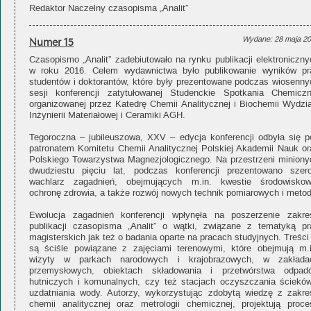
Redaktor Naczelny czasopisma „Analit”
Numer 15
Wydane: 28 maja 2
Czasopismo „Analit” zadebiutowało na rynku publikacji elektroniczny
w roku 2016. Celem wydawnictwa było publikowanie wyników pr
studentów i doktorantów, które były prezentowane podczas wiosenny
sesji konferencji zatytułowanej Studenckie Spotkania Chemiczn
organizowanej przez Katedrę Chemii Analitycznej i Biochemii Wydzia
Inżynierii Materiałowej i Ceramiki AGH.
Tegoroczna – jubileuszowa, XXV – edycja konferencji odbyła się p
patronatem Komitetu Chemii Analitycznej Polskiej Akademii Nauk or
Polskiego Towarzystwa Magnezjologicznego. Na przestrzeni miniony
dwudziestu pięciu lat, podczas konferencji prezentowano szero
wachlarz zagadnień, obejmujących m.in. kwestie środowiskow
ochronę zdrowia, a także rozwój nowych technik pomiarowych i metod
Ewolucja zagadnień konferencji wpłynęła na poszerzenie zakre
publikacji czasopisma „Analit” o wątki, związane z tematyką pr
magisterskich jak też o badania oparte na pracach studyjnych. Treści
są ściśle powiązane z zajęciami terenowymi, które obejmują m.i
wizyty w parkach narodowych i krajobrazowych, w zakłada
przemysłowych, obiektach składowania i przetwórstwa odpad
hutniczych i komunalnych, czy też stacjach oczyszczania ścieków
uzdatniania wody. Autorzy, wykorzystując zdobytą wiedzę z zakre
chemii analitycznej oraz metrologii chemicznej, projektują proce