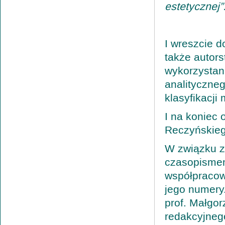
estetycznej”
I wreszcie d
także autor
wykorzystani
analityczne
klasyfikacji
I na koniec
Reczyńskieg
W związku z
czasopismem
współpracow
jego numery
prof. Małgor
redakcyjneg