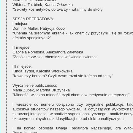
Wyróżnienie publiczności:
Wiktoria Taźbirek, Karina Orłowska
"Sekrety kosmetyków do twarzy - witaminy do skóry"
SESJA REFERATOWA:
I miejsce:
Dominik Muller, Patrycja Kocoł
"Chemia na srebrnym ekranie - jak chemicy przyczynili się do rozwo
efektów specjalnych?"
II miejsce:
Gabriela Porębska, Aleksandra Zalewska
"Zabójcze związki chemiczne w świecie zwierząt"
III miejsce:
Kinga Izydor, Karolina Wtorkowska
"Kawa czy herbata? Czyli czym różni się kofeina od teiny"
Wyróżnienie publiczności:
Maria Zubek, Martyna Drużyńska
"Młodość, wieczna młodość czyli chemia w medycynie estetycznej".
I wreszcie do numeru dołączono trzy oryginalne publikacje, tak
autorstwa studentów naszego wydziału, a dotyczących wykorzystan
sztucznej inteligencji w analizie sygnału analitycznego i analizie dan
eksperymentalnych oraz klasyfikacji metod elektroanalitycznych.
I na koniec osobista uwaga Redaktora Naczelnego, dra Witol