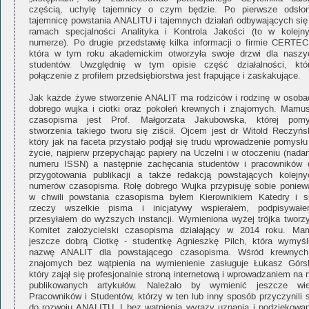
częścią, uchylę tajemnicy o czym będzie. Po pierwsze odsłon
tajemnicę powstania ANALITU i tajemnych działań odbywających się
ramach specjalności Analityka i Kontrola Jakości (to w kolejn
numerze). Po drugie przedstawię kilka informacji o firmie CERTEC
która w tym roku akademickim otworzyła swoje drzwi dla naszy
studentów. Uwzględnię w tym opisie część działalności, któr
połączenie z profilem przedsiębiorstwa jest frapujące i zaskakujące.
Jak każde żywe stworzenie ANALIT ma rodziców i rodzinę w osoba
dobrego wujka i ciotki oraz pokoleń krewnych i znajomych. Mamus
czasopisma jest Prof. Małgorzata Jakubowska, której pomy
stworzenia takiego tworu się ziścił. Ojcem jest dr Witold Reczyńsk
który jak na faceta przystało podjął się trudu wprowadzenie pomysłu
życie, najpierw przepychając papiery na Uczelni i w otoczeniu (nada
numeru ISSN) a następnie zachęcania studentów i pracowników 
przygotowania publikacji a także redakcją powstających kolejny
numerów czasopisma. Rolę dobrego Wujka przypisuję sobie poniew
w chwili powstania czasopisma byłem Kierownikiem Katedry i si
rzeczy wszelkie pisma i inicjatywy wspierałem, podpisywałe
przesyłałem do wyższych instancji. Wymieniona wyżej trójka tworzy
Komitet założycielski czasopisma działający w 2014 roku. Ma
jeszcze dobrą Ciotkę - studentkę Agnieszkę Pilch, która wymyśli
nazwę ANALIT dla powstającego czasopisma. Wśród krewnych
znajomych bez wątpienia na wymienienie zasługuje Łukasz Górsk
który zajął się profesjonalnie stroną internetową i wprowadzaniem na 
publikowanych artykułów. Należało by wymienić jeszcze wie
Pracowników i Studentów, którzy w ten lub inny sposób przyczynili s
do rozwoju ANALITU. I bez wątpienia wyrazy uznania i podziękowan