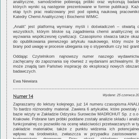
analityczne, samodzielnie pobierają próbki oraz wykonują badani
których wyniki są następnie prezentowane w formie publikacji. Każ
etap tych prac realizowany jest pod opieką naukową pracownik
Katedry Chemii Analitycznej i Biochemii WIMiC.
„Analit” jest platformą wymiany myśli i doświadczeń – otwartą d
wszystkich, którym bliskie są zagadnienia chemii analitycznej or
wyzwania współczesnej cywilizacji. Czasopismo stwarza także okaz
do opublikowania pierwszego artykułu naukowego, który może b
brany pod uwagę w procesie ubiegania się o stypendium czy też grant
Oddając Czytelnikom najnowszy numer naszego wydawnictw
zachęcamy do zapoznania się również z wydaniami archiwalnymi. B
może znajdą tam Państwo inspirację do eksploracji nowych obszar
badawczych.
Ewa Niewiara
Numer 14
Wydane: 25 czerwca 2
Zapraszamy do lektury kolejnego, już 14 numeru czasopisma ANALI
To bardzo różnorodny materiał. Zawiera 6 artykułów, które powstały 
bazie wizyty w Zakładzie Odzysku Surowców MADROHUT Sp. z o.o
Krakowie. Pobrane tam próbki poddane zostały analizie składu i anali
funkcjonalnej co pozwoliło na ocenę właściwości przetwarzanych w t
zakładzie materiałów, także z punktu widzenia ich potencjalne
wpływu na środowisko, zwłaszcza w przypadku zastosowanie