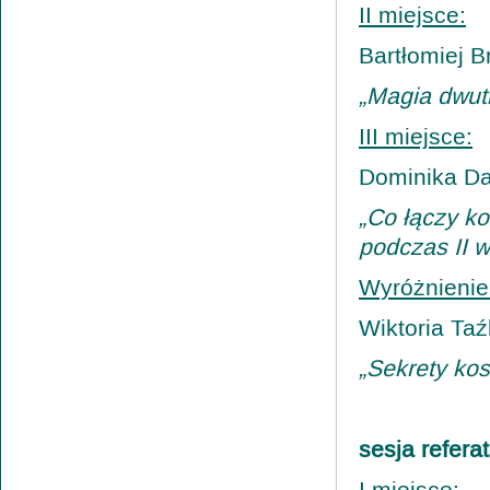
II miejsce:
Bartłomiej B
„Magia dwut
III miejsce:
Dominika Da
„Co łączy ko
podczas II 
Wyróżnienie 
Wiktoria Taź
„Sekrety ko
sesja refera