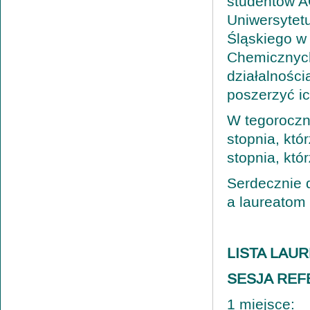
studentów AG
Uniwersytetu
Śląskiego w
Chemicznych
działalności
poszerzyć ic
W tegoroczne
stopnia, któ
stopnia, kt
Serdecznie 
a laureatom
LISTA LAU
SESJA REF
1 miejsce: