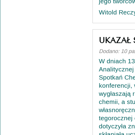
jego twórców
Witold Recz
UKAZAŁ 
Dodano: 10 pa
W dniach 13 
Analitycznej
Spotkań Che
konferencji, 
wygłaszają r
chemii, a st
własnoręczn
tegorocznej 
dotyczyła z
skłaniała uc