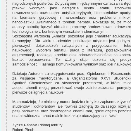
nagrodzonych posterów. Dotyczą one między innymi oznaczania rtęci
ptaków wodnych jako narzędzia oceny stanu środowisk
nowoczesnych powierzchni antybakteryjnych, biomateriałów oparty
na biomasie grzybowej i nanosrebrze oraz problemu mikro-
nanoplastiku uwalnianego z torebek herbaty. Pokazuje to, że młod
autorzy potrafią łączyć aktualne problemy środowiskowe, zdrowotne
technologiczne z konkretnym warsztatem chemicznym.
Szczególną wartością „Analitu” pozostaje jego charakter edukacyjny
formacyjny. Dla wielu studentów publikacja artykułu jest jednym
pierwszych doświadczeń związanych z przygotowaniem teks
naukowego: wyborem tematu, pracą z literaturą, porządkowani
argumentacji, redakcją, korektą oraz odpowiedzialnością za końco
kształt opracowania. To ważny etap uczenia się precyzj
samodzielności i jasnego komunikowania wyników oraz idei naukowyc
Dziękuję Autorom za przygotowanie prac, Opiekunom i Recenzent
za wsparcie merytoryczne, a Organizatorom XXVI Studencki
Spotkań Chemicznych za stworzenie przestrzeni, w której młod
adepci chemii mogą prezentować swoje zainteresowania, pomysły
pierwsze osiągnięcia naukowe.
Mam nadzieję, że niniejszy numer będzie nie tylko zapisem aktywnoś
studentów i doktorantów, ale również zachętą do dalszego rozwijan
pasji badawczej oraz dostrzegania chemii tam, gdzie często pozosta
ona niewidoczna, choć realnie kształtuje otaczający nas świat.
Życzę Państwu dobrej lektury.
Robert Piech