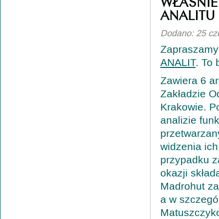
WŁAŚNIE
ANALITU
Dodano: 25 cz
Zapraszamy 
ANALIT
. To
Zawiera 6 ar
Zakładzie 
Krakowie. Po
analizie fun
przetwarzan
widzenia ic
przypadku z
okazji skła
Madrohut za
a w szczegó
Matuszczyko