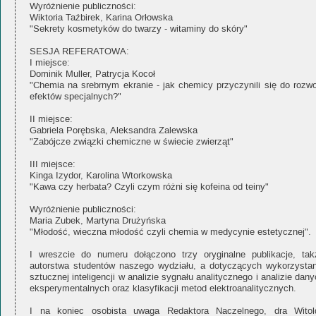
Wyróżnienie publiczności:
Wiktoria Taźbirek, Karina Orłowska
"Sekrety kosmetyków do twarzy - witaminy do skóry"
SESJA REFERATOWA:
I miejsce:
Dominik Muller, Patrycja Kocoł
"Chemia na srebrnym ekranie - jak chemicy przyczynili się do rozwo
efektów specjalnych?"
II miejsce:
Gabriela Porębska, Aleksandra Zalewska
"Zabójcze związki chemiczne w świecie zwierząt"
III miejsce:
Kinga Izydor, Karolina Wtorkowska
"Kawa czy herbata? Czyli czym różni się kofeina od teiny"
Wyróżnienie publiczności:
Maria Zubek, Martyna Drużyńska
"Młodość, wieczna młodość czyli chemia w medycynie estetycznej".
I wreszcie do numeru dołączono trzy oryginalne publikacje, tak
autorstwa studentów naszego wydziału, a dotyczących wykorzystan
sztucznej inteligencji w analizie sygnału analitycznego i analizie dan
eksperymentalnych oraz klasyfikacji metod elektroanalitycznych.
I na koniec osobista uwaga Redaktora Naczelnego, dra Witol