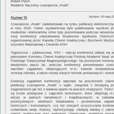
Robert Piech
Redaktor Naczelny czasopisma „Analit”
Numer 15
Wydane: 28 maja 2
Czasopismo „Analit” zadebiutowało na rynku publikacji elektroniczny
w roku 2016. Celem wydawnictwa było publikowanie wyników pr
studentów i doktorantów, które były prezentowane podczas wiosenny
sesji konferencji zatytułowanej Studenckie Spotkania Chemiczn
organizowanej przez Katedrę Chemii Analitycznej i Biochemii Wydzia
Inżynierii Materiałowej i Ceramiki AGH.
Tegoroczna – jubileuszowa, XXV – edycja konferencji odbyła się p
patronatem Komitetu Chemii Analitycznej Polskiej Akademii Nauk or
Polskiego Towarzystwa Magnezjologicznego. Na przestrzeni miniony
dwudziestu pięciu lat, podczas konferencji prezentowano szero
wachlarz zagadnień, obejmujących m.in. kwestie środowiskow
ochronę zdrowia, a także rozwój nowych technik pomiarowych i metod
Ewolucja zagadnień konferencji wpłynęła na poszerzenie zakre
publikacji czasopisma „Analit” o wątki, związane z tematyką pr
magisterskich jak też o badania oparte na pracach studyjnych. Treści
są ściśle powiązane z zajęciami terenowymi, które obejmują m.i
wizyty w parkach narodowych i krajobrazowych, w zakłada
przemysłowych, obiektach składowania i przetwórstwa odpad
hutniczych i komunalnych, czy też stacjach oczyszczania ścieków
uzdatniania wody. Autorzy, wykorzystując zdobytą wiedzę z zakre
chemii analitycznej oraz metrologii chemicznej, projektują proce