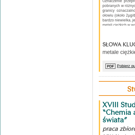
Oznaczenie przepr
pobranych w różnych
granicy oznaczalno
ołowiu (około 2µg/
bardzo niewielka, j
metali ciężkich w 
SŁOWA KLU
metale ciężk
Pobierz pu
St
XVIII Stu
“Chemia 
świata”
praca zbio