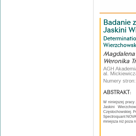
Badanie z
Jaskini W
Determinat
Wierzchowsk
Magdalena 
Weronika T
AGH Akademia 
al. Mickiewic
Numery stron:
ABSTRAKT:
W niniejszej prac
Jaskini Wierzcho
Częstochowskiej. P
Spectroquant NOVA 
mniejsza niż poza n