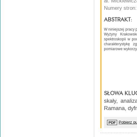
al. Mickiewic
Numery stron:
ABSTRAKT:
W niniejszej pracy
Wyżyny Krakowsko
spektroskopii w po
charakterystykę 
pomiarowe wykorzys
SŁOWA KLU
skały, anali
Ramana, dyfr
Pobierz pu