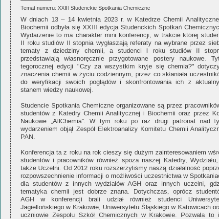
Temat numeru: XXIII Studenckie Spotkania Chemiczne
W dniach 13 – 14 kwietnia 2023 r. w Katedrze Chemii Analitycznej
Biochemii odbyła się XXIII edycja Studenckich Spotkań Chemicznyc
Wydarzenie to ma charakter mini konferencji, w trakcie której stude
II roku studiów II stopnia wygłaszają referaty na wybrane przez sie
tematy z dziedziny chemii, a studenci I roku studiów II stopn
przedstawiają własnoręcznie przygotowane postery naukowe. Tyt
tegorocznej edycji "Czy za wszystkim kryje się chemia?" dotyczy
znaczenia chemii w życiu codziennym, przez co skłaniała uczestnik
do weryfikacji swoich poglądów i skonfrontowania ich z aktualn
stanem wiedzy naukowej.
Studencie Spotkania Chemiczne organizowane są przez pracowników
studentów z Katedry Chemii Analitycznej i Biochemii oraz przez Ko
Naukowe „AllChemia”. W tym roku po raz drugi patronat nad t
wydarzeniem objął Zespół Elektroanalizy Komitetu Chemii Analityczn
PAN.
Konferencja ta z roku na rok cieszy się dużym zainteresowaniem wśr
studentów i pracowników również spoza naszej Katedry, Wydziału,
także Uczelni. Od 2012 roku rozszerzyliśmy naszą działalność poprz
rozpowszechnienie informacji o możliwości uczestnictwa w Spotkania
dla studentów z innych wydziałów AGH oraz innych uczelni, gdz
tematyka chemii jest dobrze znana. Dotychczas, oprócz student
AGH w konferencji brali udział również studenci Uniwersyte
Jagiellońskiego w Krakowie, Uniwersytetu Śląskiego w Katowicach or
uczniowie Zespołu Szkół Chemicznych w Krakowie. Pozwala to 