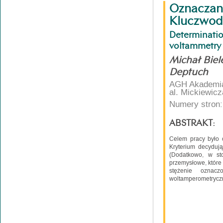
Oznaczan
Kluczwod
Determinati
voltammetry
Michał Biel
Deptuch
AGH Akademia 
al. Mickiewic
Numery stron:
ABSTRAKT:
Celem pracy było 
Kryterium decyduj
(Dodatkowo, w st
przemysłowe, które
stężenie oznac
woltamperometrycz