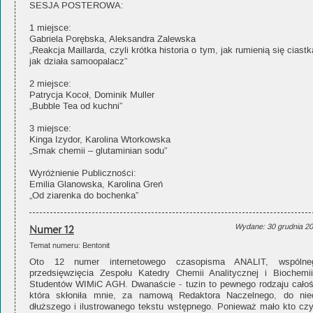
SESJA POSTEROWA:
1 miejsce:
Gabriela Porębska, Aleksandra Zalewska
„Reakcja Maillarda, czyli krótka historia o tym, jak rumienią się ciastk
jak działa samoopalacz”
2 miejsce:
Patrycja Kocoł, Dominik Muller
„Bubble Tea od kuchni”
3 miejsce:
Kinga Izydor, Karolina Wtorkowska
„Smak chemii – glutaminian sodu”
Wyróżnienie Publiczności:
Emilia Glanowska, Karolina Greń
„Od ziarenka do bochenka”
Numer 12
Wydane: 30 grudnia 2
Temat numeru: Bentonit
Oto 12 numer internetowego czasopisma ANALIT, wspólne
przedsięwzięcia Zespołu Katedry Chemii Analitycznej i Biochemii
Studentów WIMiC AGH. Dwanaście - tuzin to pewnego rodzaju całoś
która skłoniła mnie, za namową Redaktora Naczelnego, do nie
dłuższego i ilustrowanego tekstu wstępnego. Ponieważ mało kto czy