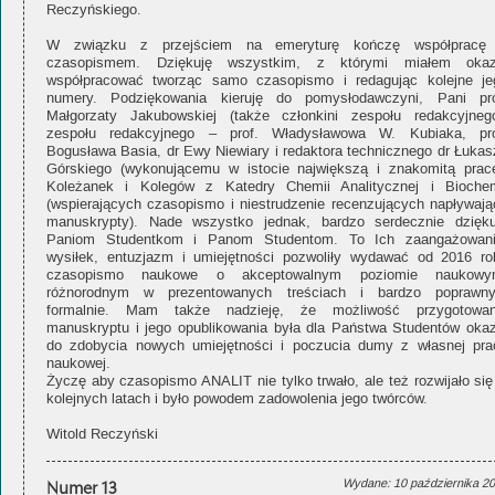
Reczyńskiego.
W związku z przejściem na emeryturę kończę współpracę
czasopismem. Dziękuję wszystkim, z którymi miałem okaz
współpracować tworząc samo czasopismo i redagując kolejne je
numery. Podziękowania kieruję do pomysłodawczyni, Pani pro
Małgorzaty Jakubowskiej (także członkini zespołu redakcyjnego
zespołu redakcyjnego – prof. Władysławowa W. Kubiaka, pro
Bogusława Basia, dr Ewy Niewiary i redaktora technicznego dr Łukas
Górskiego (wykonującemu w istocie największą i znakomitą pracę
Koleżanek i Kolegów z Katedry Chemii Analitycznej i Biochem
(wspierających czasopismo i niestrudzenie recenzujących napływają
manuskrypty). Nade wszystko jednak, bardzo serdecznie dzięku
Paniom Studentkom i Panom Studentom. To Ich zaangażowani
wysiłek, entuzjazm i umiejętności pozwoliły wydawać od 2016 ro
czasopismo naukowe o akceptowalnym poziomie naukowy
różnorodnym w prezentowanych treściach i bardzo poprawn
formalnie. Mam także nadzieję, że możliwość przygotowan
manuskryptu i jego opublikowania była dla Państwa Studentów okaz
do zdobycia nowych umiejętności i poczucia dumy z własnej pra
naukowej.
Życzę aby czasopismo ANALIT nie tylko trwało, ale też rozwijało się
kolejnych latach i było powodem zadowolenia jego twórców.
Witold Reczyński
Numer 13
Wydane: 10 października 2