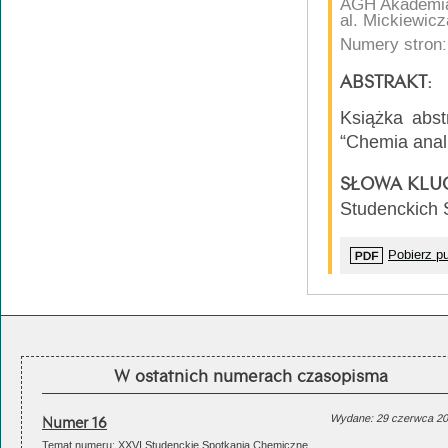
AGH Akademia 
al. Mickiewic
Numery stron:
ABSTRAKT:
Książka abst
“Chemia anal
SŁOWA KLU
Studenckich
Pobierz pu
W ostatnich numerach czasopisma
Numer 16
Wydane: 29 czerwca 2
Temat numeru: XXVI Studenckie Spotkania Chemiczne