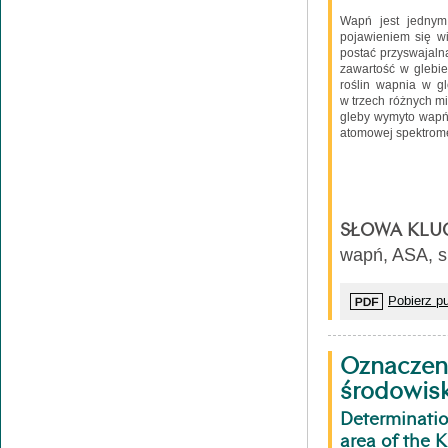
Wapń jest jednym 
pojawieniem się wi
postać przyswajalną
zawartość w glebie
roślin wapnia w g
w trzech różnych m
gleby wymyto wapń 
atomowej spektromet
SŁOWA KLU
wapń, ASA, s
Pobierz pu
Oznaczeni
środowis
Determinatio
area of the 