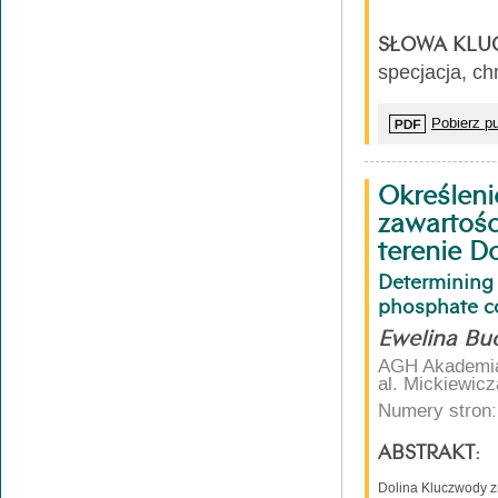
SŁOWA KLU
specjacja, c
Pobierz pu
Określen
zawartośc
terenie D
Determining 
phosphate co
Ewelina Bud
AGH Akademia 
al. Mickiewic
Numery stron:
ABSTRAKT:
Dolina Kluczwody zn