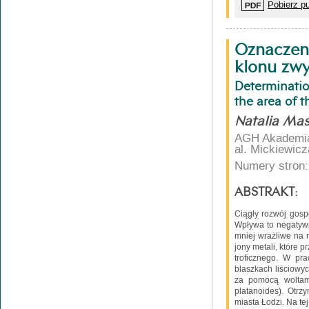
Pobierz pu
Oznaczeni
klonu zwy
Determinatio
the area of 
Natalia Mas
AGH Akademia 
al. Mickiewic
Numery stron:
ABSTRAKT:
Ciągły rozwój gosp
Wpływa to negatywn
mniej wrażliwe na 
jony metali, które
troficznego. W pr
blaszkach liściowy
za pomocą woltamp
platanoides). Otrz
miasta Łodzi. Na te