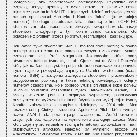
„wstępniaki”, aby zainteresować potencjalnego Czytelnika dals
częścią, uchylę tajemnicy o czym będzie. Po pierwsze odsłon
tajemnicę powstania ANALITU i tajemnych działań odbywających się
ramach specjalności Analityka i Kontrola Jakości (to w kolejn
numerze). Po drugie przedstawię kilka informacji o firmie CERTEC
która w tym roku akademickim otworzyła swoje drzwi dla naszy
studentów. Uwzględnię w tym opisie część działalności, któr
połączenie z profilem przedsiębiorstwa jest frapujące i zaskakujące.
Jak każde żywe stworzenie ANALIT ma rodziców i rodzinę w osoba
dobrego wujka i ciotki oraz pokoleń krewnych i znajomych. Mamus
czasopisma jest Prof. Małgorzata Jakubowska, której pomy
stworzenia takiego tworu się ziścił. Ojcem jest dr Witold Reczyńsk
który jak na faceta przystało podjął się trudu wprowadzenie pomysłu
życie, najpierw przepychając papiery na Uczelni i w otoczeniu (nada
numeru ISSN) a następnie zachęcania studentów i pracowników 
przygotowania publikacji a także redakcją powstających kolejny
numerów czasopisma. Rolę dobrego Wujka przypisuję sobie poniew
w chwili powstania czasopisma byłem Kierownikiem Katedry i si
rzeczy wszelkie pisma i inicjatywy wspierałem, podpisywałe
przesyłałem do wyższych instancji. Wymieniona wyżej trójka tworzy
Komitet założycielski czasopisma działający w 2014 roku. Ma
jeszcze dobrą Ciotkę - studentkę Agnieszkę Pilch, która wymyśli
nazwę ANALIT dla powstającego czasopisma. Wśród krewnych
znajomych bez wątpienia na wymienienie zasługuje Łukasz Górsk
który zajął się profesjonalnie stroną internetową i wprowadzaniem na 
publikowanych artykułów. Należało by wymienić jeszcze wie
Pracowników i Studentów, którzy w ten lub inny sposób przyczynili s