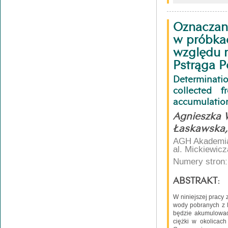
Oznaczani
w próbka
względu 
Pstrąga P
Determinat
collected 
accumulation 
Agnieszka 
Łaskawska,
AGH Akademia 
al. Mickiewic
Numery stron:
ABSTRAKT:
W niniejszej pracy
wody pobranych z 
będzie akumulować
ciężki w okolicac