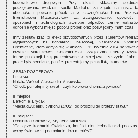
budownictwie drogowym. Przy okazji składamy serdecz
podziękowania władzom spółki Madrohut za zgodę na naszą t
obecność i pobranie próbek, a w szczególności Panu Prezeso
Bronisławowi Matuszczykowi za zaangażowanie, opowieści
sposobach i technologiach przerobu odpadów, cenne wskazów
odnośnie wyboru miejsc poboru próbek oraz poświęcony mam czas.
Inny zestaw prac to efekt przygotowanych przez studentów referat
wygłoszonych na konferencji naukowej, Studenckie Spotkan
Chemiczne, która odbyła się w dniach 11-12 kwietnia 2024 na Wydzia
inżynierii Materiałowej i Ceramiki AGH. Wygłoszone referaty uzyska
formę publikacji i są prezentowane w niniejszym zeszycie. Jako 
prace były oceniane, poniżej prezentujemy pełną listę laureatów:
SESJA POSTEROWA:
I miejsce:
Natalia Wróbel, Aleksandra Makowska
"Chodź pomaluj mój świat - czyli kolorowa chemia żywności"
II miejsce:
Bartłomiej Brydak
"Magia dwutlenku cyrkonu (ZrO2): od proszku do protezy stawu"
III miejsce:
Dominika Daniłowicz, Krystyna Miklusiak
"Co łączy kochanki Owidiusza, konflikt niemieckoaliancki podczas 
wojny światowej i podrabianie dokumentów?"