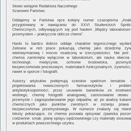
Słowo wstępne Redaktora Naczelnego
Szanowni Państwo,
Oddajemy w Państwa ręce kolejny numer czasopisma „Analit
przygotowany w nawiązaniu do XXVI Studenckich Spotk
Chemicznych, odbywających się pod hasłem „Między laboratorium
przemysłem – praktyczne oblicze chemii”.
Hasło to bardzo dobrze oddaje charakter tegorocznego wydani
Zebrane w nim prace pokazują chemię jako dziedzinę żyw
wielowymiarową i mocno osadzoną w rzeczywistości. Nie jest 
chemia zamknięta wyłącznie w laboratorium, ale nauka obecna
technologii, medycynie, ochronie środowiska, przemyśl
bezpieczeństwie procesowym, materiałach funkcjonalnych, żywności,
nawet w sporcie i fotografii.
Autorzy artykułów podejmują szerokie spektrum tematów: 
projektowania nowoczesnych farmaceutyków i proble
antybiotykooporności, przez usuwanie barwników ze środowis
wodnego, chemię fotografii analogowej, zastosowanie ołowiu
przemyśle i zagospodarowanie jego odpadów, aż po analizę katastr
chemicznych jako punktów zwrotnych w rozwoju prawa
bezpieczeństwa przemysłowego. W numerze znalazły się równi
teksty pokazujące, że chemia pozwala opisywać zjawiska pozorn
codzienne: smak, pianę sprayu sędziowskiego czy materiały stosowa
w produktach powszechnego użytku.