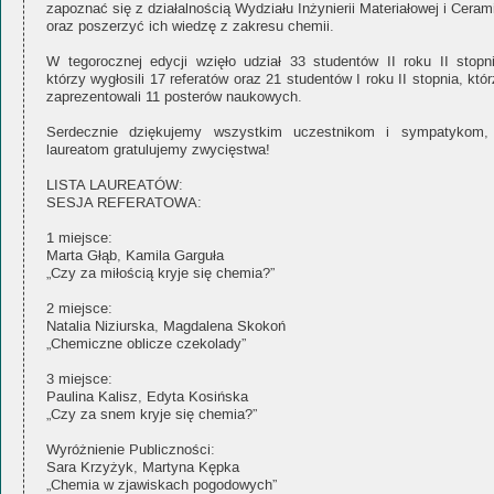
zapoznać się z działalnością Wydziału Inżynierii Materiałowej i Ceram
oraz poszerzyć ich wiedzę z zakresu chemii.
W tegorocznej edycji wzięło udział 33 studentów II roku II stopni
którzy wygłosili 17 referatów oraz 21 studentów I roku II stopnia, któ
zaprezentowali 11 posterów naukowych.
Serdecznie dziękujemy wszystkim uczestnikom i sympatykom,
laureatom gratulujemy zwycięstwa!
LISTA LAUREATÓW:
SESJA REFERATOWA:
1 miejsce:
Marta Głąb, Kamila Garguła
„Czy za miłością kryje się chemia?”
2 miejsce:
Natalia Niziurska, Magdalena Skokoń
„Chemiczne oblicze czekolady”
3 miejsce:
Paulina Kalisz, Edyta Kosińska
„Czy za snem kryje się chemia?”
Wyróżnienie Publiczności:
Sara Krzyżyk, Martyna Kępka
„Chemia w zjawiskach pogodowych”