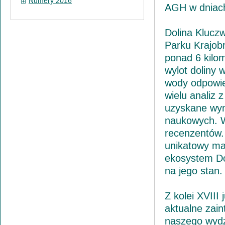
Numery 2016
AGH w dniach
Dolina Klucz
Parku Krajob
ponad 6 kilo
wylot doliny 
wody odpowie
wielu analiz
uzyskane wyni
naukowych. W
recenzentów. 
unikatowy mat
ekosystem Do
na jego stan.
Z kolei XVIII
aktualne zai
naszego wydz