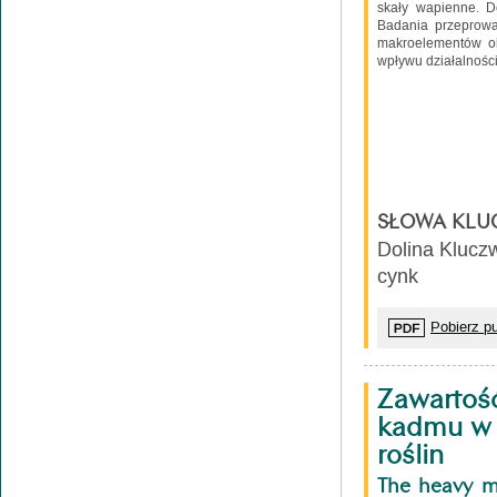
skały wapienne. D
Badania przeprowa
makroelementów ob
wpływu działalności
SŁOWA KLU
Dolina Klucz
cynk
Pobierz pu
Zawartość
kadmu w g
roślin
The heavy me