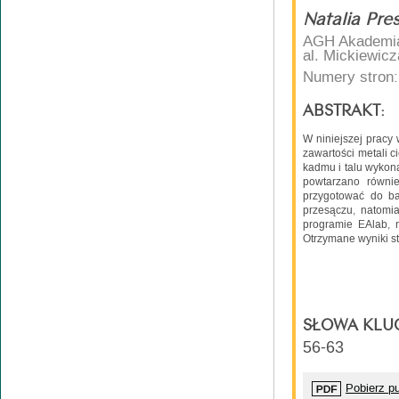
Natalia Pre
AGH Akademia 
al. Mickiewic
Numery stron:
ABSTRAKT:
W niniejszej pracy
zawartości metali 
kadmu i talu wykon
powtarzano równie
przygotować do b
przesączu, natomi
programie EAlab, 
Otrzymane wyniki s
SŁOWA KLU
56-63
Pobierz pu