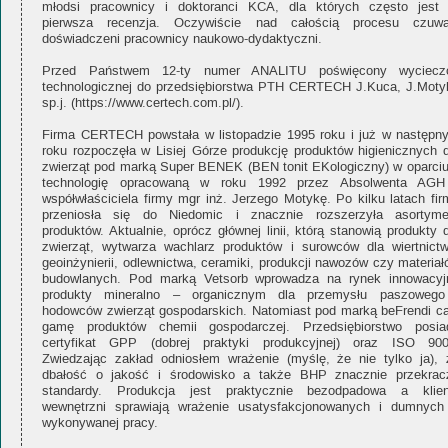
młodsi pracownicy i doktoranci KCA, dla których często jest 
pierwsza recenzja. Oczywiście nad całością procesu czuwa
doświadczeni pracownicy naukowo-dydaktyczni.
Przed Państwem 12-ty numer ANALITU poświęcony wyciecz
technologicznej do przedsiębiorstwa PTH CERTECH J.Kuca, J.Moty
sp.j. (https://www.certech.com.pl/).
Firma CERTECH powstała w listopadzie 1995 roku i już w następn
roku rozpoczęła w Lisiej Górze produkcję produktów higienicznych d
zwierząt pod marką Super BENEK (BEN tonit EKologiczny) w oparciu
technologię opracowaną w roku 1992 przez Absolwenta AGH
współwłaściciela firmy mgr inż. Jerzego Motykę. Po kilku latach fir
przeniosła się do Niedomic i znacznie rozszerzyła asortyme
produktów. Aktualnie, oprócz głównej linii, którą stanowią produkty 
zwierząt, wytwarza wachlarz produktów i surowców dla wiertnictw
geoinżynierii, odlewnictwa, ceramiki, produkcji nawozów czy materia
budowlanych. Pod marką Vetsorb wprowadza na rynek innowacyj
produkty mineralno – organicznym dla przemysłu paszowego
hodowców zwierząt gospodarskich. Natomiast pod marką beFrendi ca
gamę produktów chemii gospodarczej. Przedsiębiorstwo posia
certyfikat GPP (dobrej praktyki produkcyjnej) oraz ISO 900
Zwiedzając zakład odniosłem wrażenie (myślę, że nie tylko ja), 
dbałość o jakość i środowisko a także BHP znacznie przekrac
standardy. Produkcja jest praktycznie bezodpadowa a klien
wewnętrzni sprawiają wrażenie usatysfakcjonowanych i dumnych
wykonywanej pracy.