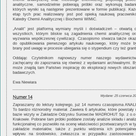
analityczne, samodzielnie pobierają próbki oraz wykonują badani
których wyniki są następnie prezentowane w formie publikacji. Każ
etap tych prac realizowany jest pod opieką naukową pracownik
Katedry Chemii Analitycznej i Biochemii WIMiC.
„Analit” jest platformą wymiany myśli i doświadczeń – otwartą d
wszystkich, którym bliskie są zagadnienia chemii analitycznej or
wyzwania współczesnej cywilizacji. Czasopismo stwarza także okaz
do opublikowania pierwszego artykułu naukowego, który może b
brany pod uwagę w procesie ubiegania się o stypendium czy też grant
Oddając Czytelnikom najnowszy numer naszego wydawnictw
zachęcamy do zapoznania się również z wydaniami archiwalnymi. B
może znajdą tam Państwo inspirację do eksploracji nowych obszar
badawczych.
Ewa Niewiara
Numer 14
Wydane: 25 czerwca 2
Zapraszamy do lektury kolejnego, już 14 numeru czasopisma ANALI
To bardzo różnorodny materiał. Zawiera 6 artykułów, które powstały 
bazie wizyty w Zakładzie Odzysku Surowców MADROHUT Sp. z o.o
Krakowie. Pobrane tam próbki poddane zostały analizie składu i anali
funkcjonalnej co pozwoliło na ocenę właściwości przetwarzanych w t
zakładzie materiałów, także z punktu widzenia ich potencjalne
wpływu na środowisko, zwłaszcza w przypadku zastosowanie