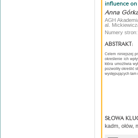
influence on
Anna Górka
AGH Akademia 
al. Mickiewic
Numery stron:
ABSTRAKT:
Celem niniejszej p
określenie ich wpł
która umożliwia wy
pozwoliły określić 
występujących tam r
SŁOWA KLU
kadm, ołów, m