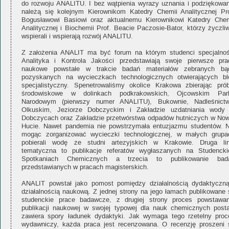
do rozwoju ANALITU. I bez wątpienia wyrazy uznania i podziękowan
należą się kolejnym Kierownikom Katedry Chemii Analitycznej Pro
Bogusławowi Basiowi oraz aktualnemu Kierownikowi Katedry Chem
Analitycznej i Biochemii Prof. Beacie Paczosie-Bator, którzy życzli
wspierali i wspierają rozwój ANALITU.
Z założenia ANALIT ma być forum na którym studenci specjalnoś
Analityka i Kontrola Jakości przedstawiają swoje pierwsze pra
naukowe powstałe w trakcie badań materiałów zebranych bą
pozyskanych na wycieczkach technologicznych otwierających bl
specjalistyczny. Spenetrowaliśmy okolice Krakowa zbierając prób
środowiskowe w dolinkach podkrakowskich, Ojcowskim Par
Narodowym (pierwszy numer ANALITU), Bukownie, Nadleśnictw
Olkuskim, Jeziorze Dobczyckim i Zakładzie uzdatniania wody
Dobczycach oraz Zakładzie przetwórstwa odpadów hutniczych w Now
Hucie. Nawet pandemia nie powstrzymała entuzjazmu studentów. N
mogąc zorganizować wycieczki technologicznej, w małych grupa
pobierali wodę ze studni artezyjskich w Krakowie. Druga lin
tematyczna to publikacje referatów wygłaszanych na Studencki
Spotkaniach Chemicznych a trzecia to publikowanie bad
przedstawianych w pracach magisterskich.
ANALIT powstał jako pomost pomiędzy działalnością dydaktyczną
działalnością naukową. Z jednej strony na jego łamach publikowane 
studenckie prace badawcze, z drugiej strony proces powstawan
publikacji naukowej w swojej typowej dla nauk chemicznych posta
zawiera spory ładunek dydaktyki. Jak wymaga tego rzetelny proc
wydawniczy, każda praca jest recenzowana. O recenzję proszeni 