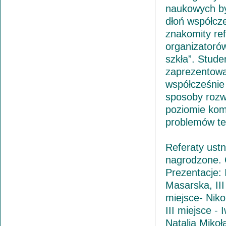
naukowych by
dłoń współcz
znakomity re
organizatorów
szkła”. Stude
zaprezentowa
współcześnie 
sposoby rozw
poziomie ko
problemów te
Referaty ustn
nagrodzone. O
Prezentacje: 
Masarska, III
miejsce- Niko
III miejsce -
Natalia Mikoł