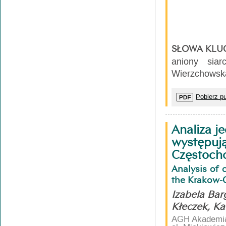
SŁOWA KLU
aniony siar
Wierzchowsk
Pobierz pu
Analiza j
występuj
Częstoch
Analysis of 
the Krakow-
Izabela Barg
Kłeczek, Ka
AGH Akademia 