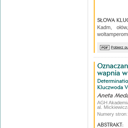
SŁOWA KLU
Kadm, ołów,
woltamperomet
Pobierz pu
Oznaczani
wapnia w
Determinati
Kluczwoda Va
Aneta Medaj
AGH Akademia 
al. Mickiewic
Numery stron:
ABSTRAKT: