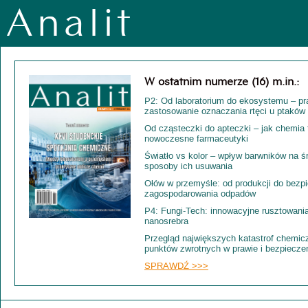
Analit
W ostatnim numerze (16) m.in.:
P2: Od laboratorium do ekosystemu – pr
zastosowanie oznaczania rtęci u ptakó
Od cząsteczki do apteczki – jak chemia
nowoczesne farmaceutyki
Światło vs kolor – wpływ barwników na ś
sposoby ich usuwania
Ołów w przemyśle: od produkcji do bezp
zagospodarowania odpadów
P4: Fungi-Tech: innowacyjne rusztowania
nanosrebra
Przegląd największych katastrof chemic
punktów zwrotnych w prawie i bezpiecze
SPRAWDŹ >>>