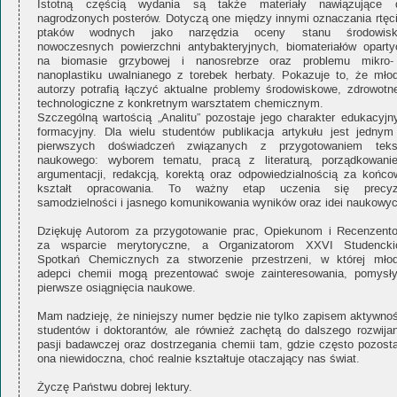
Istotną częścią wydania są także materiały nawiązujące 
nagrodzonych posterów. Dotyczą one między innymi oznaczania rtęci
ptaków wodnych jako narzędzia oceny stanu środowisk
nowoczesnych powierzchni antybakteryjnych, biomateriałów oparty
na biomasie grzybowej i nanosrebrze oraz problemu mikro-
nanoplastiku uwalnianego z torebek herbaty. Pokazuje to, że młod
autorzy potrafią łączyć aktualne problemy środowiskowe, zdrowotne
technologiczne z konkretnym warsztatem chemicznym.
Szczególną wartością „Analitu” pozostaje jego charakter edukacyjny
formacyjny. Dla wielu studentów publikacja artykułu jest jednym
pierwszych doświadczeń związanych z przygotowaniem teks
naukowego: wyborem tematu, pracą z literaturą, porządkowani
argumentacji, redakcją, korektą oraz odpowiedzialnością za końco
kształt opracowania. To ważny etap uczenia się precyzj
samodzielności i jasnego komunikowania wyników oraz idei naukowyc
Dziękuję Autorom za przygotowanie prac, Opiekunom i Recenzent
za wsparcie merytoryczne, a Organizatorom XXVI Studencki
Spotkań Chemicznych za stworzenie przestrzeni, w której młod
adepci chemii mogą prezentować swoje zainteresowania, pomysły
pierwsze osiągnięcia naukowe.
Mam nadzieję, że niniejszy numer będzie nie tylko zapisem aktywnoś
studentów i doktorantów, ale również zachętą do dalszego rozwijan
pasji badawczej oraz dostrzegania chemii tam, gdzie często pozosta
ona niewidoczna, choć realnie kształtuje otaczający nas świat.
Życzę Państwu dobrej lektury.