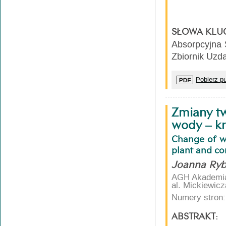
spożywczych produk
lekkie, mające po
gleb, na ich odczyn
SŁOWA KLU
Absorpcyjna 
Zbiornik Uzd
Pobierz pu
Zmiany tw
wody – k
Change of wa
plant and c
Joanna Ryb
AGH Akademia 
al. Mickiewic
Numery stron:
ABSTRAKT: