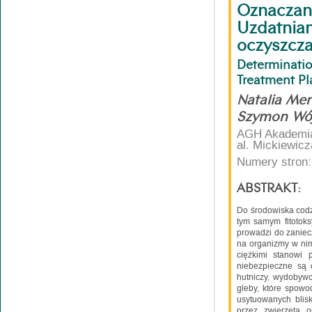
Oznaczan
Uzdatnia
oczyszcza
Determinati
Treatment Pla
Natalia Mer
Szymon Wój
AGH Akademia 
al. Mickiewic
Numery stron:
ABSTRAKT:
Do środowiska codz
tym samym fitotoks
prowadzi do zaniec
na organizmy w nim
ciężkimi stanowi 
niebezpieczne są 
hutniczy, wydobywc
gleby, które spowo
usytuowanych blisk
przez zwierzęta 