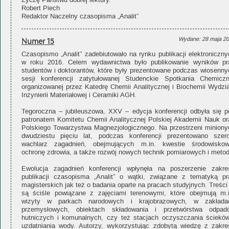
Życzę Państwu dobrej lektury.
Robert Piech
Redaktor Naczelny czasopisma „Analit”
Numer 15
Wydane: 28 maja 2
Czasopismo „Analit” zadebiutowało na rynku publikacji elektroniczny
w roku 2016. Celem wydawnictwa było publikowanie wyników pr
studentów i doktorantów, które były prezentowane podczas wiosenny
sesji konferencji zatytułowanej Studenckie Spotkania Chemiczn
organizowanej przez Katedrę Chemii Analitycznej i Biochemii Wydzia
Inżynierii Materiałowej i Ceramiki AGH.
Tegoroczna – jubileuszowa, XXV – edycja konferencji odbyła się p
patronatem Komitetu Chemii Analitycznej Polskiej Akademii Nauk or
Polskiego Towarzystwa Magnezjologicznego. Na przestrzeni miniony
dwudziestu pięciu lat, podczas konferencji prezentowano szero
wachlarz zagadnień, obejmujących m.in. kwestie środowiskow
ochronę zdrowia, a także rozwój nowych technik pomiarowych i metod
Ewolucja zagadnień konferencji wpłynęła na poszerzenie zakre
publikacji czasopisma „Analit” o wątki, związane z tematyką pr
magisterskich jak też o badania oparte na pracach studyjnych. Treści
są ściśle powiązane z zajęciami terenowymi, które obejmują m.i
wizyty w parkach narodowych i krajobrazowych, w zakłada
przemysłowych, obiektach składowania i przetwórstwa odpad
hutniczych i komunalnych, czy też stacjach oczyszczania ścieków
uzdatniania wody. Autorzy, wykorzystując zdobytą wiedzę z zakre