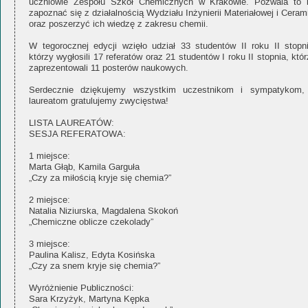
uczniowie Zespołu Szkół Chemicznych w Krakowie. Pozwala to 
zapoznać się z działalnością Wydziału Inżynierii Materiałowej i Ceram
oraz poszerzyć ich wiedzę z zakresu chemii.
W tegorocznej edycji wzięło udział 33 studentów II roku II stopni
którzy wygłosili 17 referatów oraz 21 studentów I roku II stopnia, któ
zaprezentowali 11 posterów naukowych.
Serdecznie dziękujemy wszystkim uczestnikom i sympatykom,
laureatom gratulujemy zwycięstwa!
LISTA LAUREATÓW:
SESJA REFERATOWA:
1 miejsce:
Marta Głąb, Kamila Garguła
„Czy za miłością kryje się chemia?”
2 miejsce:
Natalia Niziurska, Magdalena Skokoń
„Chemiczne oblicze czekolady”
3 miejsce:
Paulina Kalisz, Edyta Kosińska
„Czy za snem kryje się chemia?”
Wyróżnienie Publiczności:
Sara Krzyżyk, Martyna Kępka