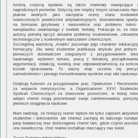
Istotną częścią wydania są także materiały nawiązujące 
nagrodzonych posterów. Dotyczą one między innymi oznaczania rtęci
ptaków wodnych jako narzędzia oceny stanu środowisk
nowoczesnych powierzchni antybakteryjnych, biomateriałów oparty
na biomasie grzybowej i nanosrebrze oraz problemu mikro-
nanoplastiku uwalnianego z torebek herbaty. Pokazuje to, że młod
autorzy potrafią łączyć aktualne problemy środowiskowe, zdrowotne
technologiczne z konkretnym warsztatem chemicznym.
Szczególną wartością „Analitu” pozostaje jego charakter edukacyjny
formacyjny. Dla wielu studentów publikacja artykułu jest jednym
pierwszych doświadczeń związanych z przygotowaniem teks
naukowego: wyborem tematu, pracą z literaturą, porządkowani
argumentacji, redakcją, korektą oraz odpowiedzialnością za końco
kształt opracowania. To ważny etap uczenia się precyzj
samodzielności i jasnego komunikowania wyników oraz idei naukowyc
Dziękuję Autorom za przygotowanie prac, Opiekunom i Recenzent
za wsparcie merytoryczne, a Organizatorom XXVI Studencki
Spotkań Chemicznych za stworzenie przestrzeni, w której młod
adepci chemii mogą prezentować swoje zainteresowania, pomysły
pierwsze osiągnięcia naukowe.
Mam nadzieję, że niniejszy numer będzie nie tylko zapisem aktywnoś
studentów i doktorantów, ale również zachętą do dalszego rozwijan
pasji badawczej oraz dostrzegania chemii tam, gdzie często pozosta
ona niewidoczna, choć realnie kształtuje otaczający nas świat.