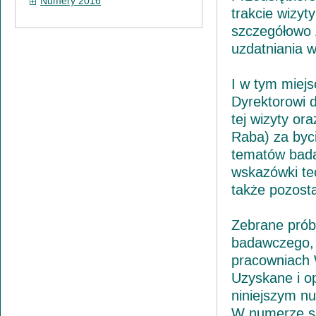
Numery 2016
trakcie wizyt
szczegółowo z
uzdatniania 
I w tym miej
Dyrektorowi 
tej wizyty o
Raba) za byc
tematów bada
wskazówki te
także pozost
Zebrane próbk
badawczego, 
pracowniach W
Uzyskane i o
niniejszym n
W numerze są