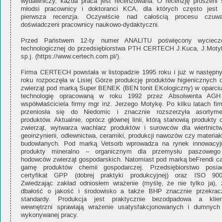
wydawniczy, każda praca jest recenzowana. O recenzję proszeni 
młodsi pracownicy i doktoranci KCA, dla których często jest 
pierwsza recenzja. Oczywiście nad całością procesu czuwa
doświadczeni pracownicy naukowo-dydaktyczni.
Przed Państwem 12-ty numer ANALITU poświęcony wyciecz
technologicznej do przedsiębiorstwa PTH CERTECH J.Kuca, J.Moty
sp.j. (https://www.certech.com.pl/).
Firma CERTECH powstała w listopadzie 1995 roku i już w następn
roku rozpoczęła w Lisiej Górze produkcję produktów higienicznych d
zwierząt pod marką Super BENEK (BEN tonit EKologiczny) w oparciu
technologię opracowaną w roku 1992 przez Absolwenta AGH
współwłaściciela firmy mgr inż. Jerzego Motykę. Po kilku latach fir
przeniosła się do Niedomic i znacznie rozszerzyła asortyme
produktów. Aktualnie, oprócz głównej linii, którą stanowią produkty 
zwierząt, wytwarza wachlarz produktów i surowców dla wiertnictw
geoinżynierii, odlewnictwa, ceramiki, produkcji nawozów czy materia
budowlanych. Pod marką Vetsorb wprowadza na rynek innowacyj
produkty mineralno – organicznym dla przemysłu paszowego
hodowców zwierząt gospodarskich. Natomiast pod marką beFrendi ca
gamę produktów chemii gospodarczej. Przedsiębiorstwo posia
certyfikat GPP (dobrej praktyki produkcyjnej) oraz ISO 900
Zwiedzając zakład odniosłem wrażenie (myślę, że nie tylko ja), 
dbałość o jakość i środowisko a także BHP znacznie przekrac
standardy. Produkcja jest praktycznie bezodpadowa a klien
wewnętrzni sprawiają wrażenie usatysfakcjonowanych i dumnych
wykonywanej pracy.