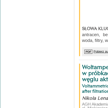
SŁOWA KLU
antracen, be
woda, filtry
Pobierz pu
Woltampe
w próbkac
węglu ak
Voltammetri
after filtrat
Nikola Lena
AGH Akademia 