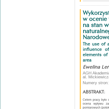
Wykorzyst
w ocenie
na stan 
naturalne
Narodow
The use of 
influence o
elements of
area
Ewelina Leń
AGH Akademia 
al. Mickiewic
Numery stron:
ABSTRAKT:
Celem pracy było 
ocena wpływu za
pomiarowych (potok