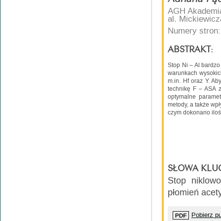
AGH Akademia 
al. Mickiewic
Numery stron:
ABSTRAKT:
Stop Ni – Al bardz
warunkach wysokich
m.in. Hf oraz Y. A
technikę F – ASA z
optymalne paramet
metody, a także wp
czym dokonano iloś
SŁOWA KLU
Stop niklowo
płomień acety
Pobierz pu