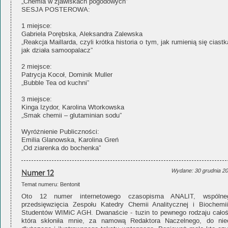
„Chemia w zjawiskach pogodowych”
SESJA POSTEROWA:
1 miejsce:
Gabriela Porębska, Aleksandra Zalewska
„Reakcja Maillarda, czyli krótka historia o tym, jak rumienią się ciastk
jak działa samoopalacz”
2 miejsce:
Patrycja Kocoł, Dominik Muller
„Bubble Tea od kuchni”
3 miejsce:
Kinga Izydor, Karolina Wtorkowska
„Smak chemii – glutaminian sodu”
Wyróżnienie Publiczności:
Emilia Glanowska, Karolina Greń
„Od ziarenka do bochenka”
Numer 12
Wydane: 30 grudnia 2
Temat numeru: Bentonit
Oto 12 numer internetowego czasopisma ANALIT, wspólne
przedsięwzięcia Zespołu Katedry Chemii Analitycznej i Biochemii
Studentów WIMiC AGH. Dwanaście - tuzin to pewnego rodzaju całoś
która skłoniła mnie, za namową Redaktora Naczelnego, do nie