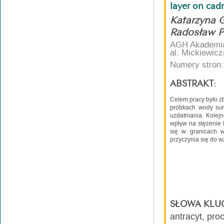
layer on cad
Katarzyna 
Radosław P
AGH Akademia 
al. Mickiewic
Numery stron:
ABSTRAKT:
Celem pracy było zb
próbkach wody sur
uzdatniania. Kolej
wpływ na stężenie
się w granicach w
przyczynia się do w
SŁOWA KLU
antracyt, pr