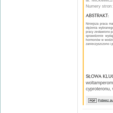
al. Mickiewic
Numery stron:
ABSTRAKT:
Niniejsza praca ma
stężenia wybranego
pracy zestawiono p
sprawdzenie wydaj
hormonów w wodzie
zanieczyszczono i 
SŁOWA KLU
woltampero
cyproteronu,
Pobierz pu