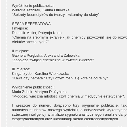
Wyróżnienie publiczności:
Wiktoria Taźbirek, Karina Orłowska
"Sekrety kosmetyków do twarzy - witaminy do skóry"
SESJA REFERATOWA:
I miejsce:
Dominik Muller, Patrycja Kocoł
"Chemia na srebrnym ekranie - jak chemicy przyczynili się do rozwo
efektów specjalnych?"
II miejsce:
Gabriela Porębska, Aleksandra Zalewska
"Zabójcze związki chemiczne w świecie zwierząt"
III miejsce:
Kinga Izydor, Karolina Wtorkowska
"Kawa czy herbata? Czyli czym różni się kofeina od teiny"
Wyróżnienie publiczności:
Maria Zubek, Martyna Drużyńska
"Młodość, wieczna młodość czyli chemia w medycynie estetycznej".
I wreszcie do numeru dołączono trzy oryginalne publikacje, tak
autorstwa studentów naszego wydziału, a dotyczących wykorzystan
sztucznej inteligencji w analizie sygnału analitycznego i analizie dan
eksperymentalnych oraz klasyfikacji metod elektroanalitycznych.