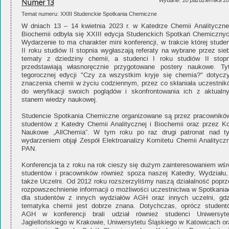
Numer 13
Wydane: 10 października 2
Temat numeru: XXIII Studenckie Spotkania Chemiczne
W dniach 13 – 14 kwietnia 2023 r. w Katedrze Chemii Analitycznej
Biochemii odbyła się XXIII edycja Studenckich Spotkań Chemicznyc
Wydarzenie to ma charakter mini konferencji, w trakcie której stude
II roku studiów II stopnia wygłaszają referaty na wybrane przez sie
tematy z dziedziny chemii, a studenci I roku studiów II stopn
przedstawiają własnoręcznie przygotowane postery naukowe. Tyt
tegorocznej edycji "Czy za wszystkim kryje się chemia?" dotyczy
znaczenia chemii w życiu codziennym, przez co skłaniała uczestnik
do weryfikacji swoich poglądów i skonfrontowania ich z aktualn
stanem wiedzy naukowej.
Studencie Spotkania Chemiczne organizowane są przez pracowników
studentów z Katedry Chemii Analitycznej i Biochemii oraz przez Ko
Naukowe „AllChemia”. W tym roku po raz drugi patronat nad t
wydarzeniem objął Zespół Elektroanalizy Komitetu Chemii Analityczn
PAN.
Konferencja ta z roku na rok cieszy się dużym zainteresowaniem wśr
studentów i pracowników również spoza naszej Katedry, Wydziału,
także Uczelni. Od 2012 roku rozszerzyliśmy naszą działalność poprz
rozpowszechnienie informacji o możliwości uczestnictwa w Spotkania
dla studentów z innych wydziałów AGH oraz innych uczelni, gdz
tematyka chemii jest dobrze znana. Dotychczas, oprócz student
AGH w konferencji brali udział również studenci Uniwersyte
Jagiellońskiego w Krakowie, Uniwersytetu Śląskiego w Katowicach or