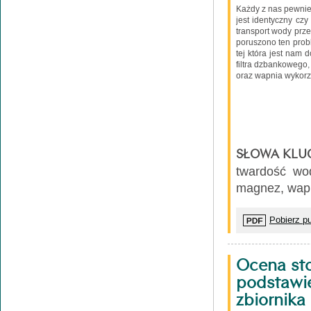
Każdy z nas pewnie 
jest identyczny cz
transport wody prz
poruszono ten prob
tej która jest nam
filtra dzbankowego,
oraz wapnia wykorz
SŁOWA KLU
twardość wod
magnez, wap
Pobierz pu
Ocena sto
podstawi
zbiornika