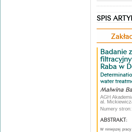
SPIS ART
Zakła
Badanie z
filtracyj
Raba w D
Determinatio
water treatm
Malwina Bag
AGH Akademia 
al. Mickiewic
Numery stron:
ABSTRAKT:
W niniejszej prac