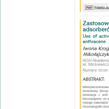
Pobierz pu
Zastosowa
adsorberó
Use of acti
anthracene
Iwona Krogu
Mikołajczyk
AGH Akademia 
al. Mickiewic
Numery stron:
ABSTRAKT:
Wielopierścieniow
środowiska. Biorąc
eliminacja z wód
benzo(a)piren, ze 
rodzaje materiałów
chromatografii cie