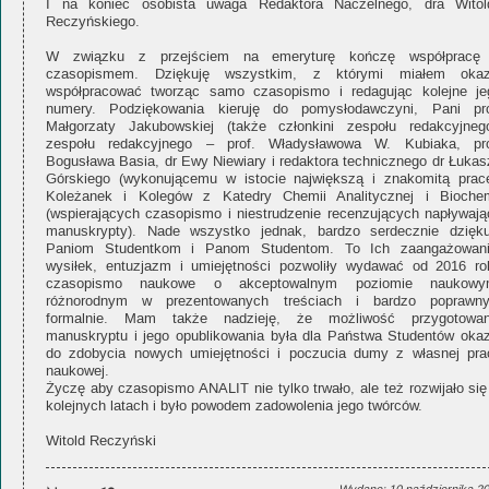
I na koniec osobista uwaga Redaktora Naczelnego, dra Witol
Reczyńskiego.
W związku z przejściem na emeryturę kończę współpracę
czasopismem. Dziękuję wszystkim, z którymi miałem okaz
współpracować tworząc samo czasopismo i redagując kolejne je
numery. Podziękowania kieruję do pomysłodawczyni, Pani pro
Małgorzaty Jakubowskiej (także członkini zespołu redakcyjnego
zespołu redakcyjnego – prof. Władysławowa W. Kubiaka, pro
Bogusława Basia, dr Ewy Niewiary i redaktora technicznego dr Łukas
Górskiego (wykonującemu w istocie największą i znakomitą pracę
Koleżanek i Kolegów z Katedry Chemii Analitycznej i Biochem
(wspierających czasopismo i niestrudzenie recenzujących napływają
manuskrypty). Nade wszystko jednak, bardzo serdecznie dzięku
Paniom Studentkom i Panom Studentom. To Ich zaangażowani
wysiłek, entuzjazm i umiejętności pozwoliły wydawać od 2016 ro
czasopismo naukowe o akceptowalnym poziomie naukowy
różnorodnym w prezentowanych treściach i bardzo poprawn
formalnie. Mam także nadzieję, że możliwość przygotowan
manuskryptu i jego opublikowania była dla Państwa Studentów okaz
do zdobycia nowych umiejętności i poczucia dumy z własnej pra
naukowej.
Życzę aby czasopismo ANALIT nie tylko trwało, ale też rozwijało się
kolejnych latach i było powodem zadowolenia jego twórców.
Witold Reczyński