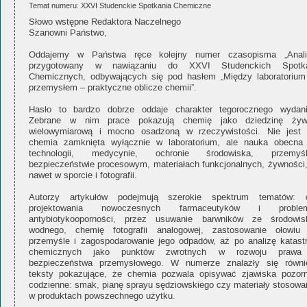
Temat numeru: XXVI Studenckie Spotkania Chemiczne
Słowo wstępne Redaktora Naczelnego
Szanowni Państwo,
Oddajemy w Państwa ręce kolejny numer czasopisma „Analit
przygotowany w nawiązaniu do XXVI Studenckich Spotk
Chemicznych, odbywających się pod hasłem „Między laboratorium
przemysłem – praktyczne oblicze chemii”.
Hasło to bardzo dobrze oddaje charakter tegorocznego wydani
Zebrane w nim prace pokazują chemię jako dziedzinę żyw
wielowymiarową i mocno osadzoną w rzeczywistości. Nie jest 
chemia zamknięta wyłącznie w laboratorium, ale nauka obecna
technologii, medycynie, ochronie środowiska, przemyśl
bezpieczeństwie procesowym, materiałach funkcjonalnych, żywności,
nawet w sporcie i fotografii.
Autorzy artykułów podejmują szerokie spektrum tematów: 
projektowania nowoczesnych farmaceutyków i proble
antybiotykooporności, przez usuwanie barwników ze środowis
wodnego, chemię fotografii analogowej, zastosowanie ołowiu
przemyśle i zagospodarowanie jego odpadów, aż po analizę katastr
chemicznych jako punktów zwrotnych w rozwoju prawa
bezpieczeństwa przemysłowego. W numerze znalazły się równi
teksty pokazujące, że chemia pozwala opisywać zjawiska pozorn
codzienne: smak, pianę sprayu sędziowskiego czy materiały stosowa
w produktach powszechnego użytku.