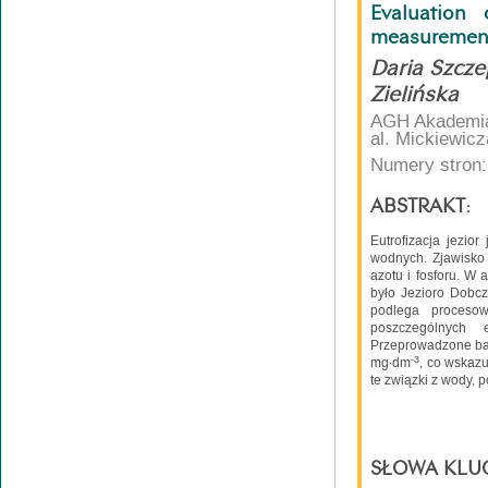
Evaluation
measurement 
Daria Szcz
Zielińska
AGH Akademia 
al. Mickiewic
Numery stron:
ABSTRAKT:
Eutrofizacja jezio
wodnych. Zjawisko
azotu i fosforu. W
było Jezioro Dobcz
podlega procesow
poszczególnych 
Przeprowadzone bad
-3
mg∙dm
, co wskazu
te związki z wody, 
SŁOWA KLU