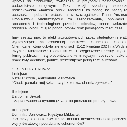
wpływu na środowisko, zwłaszcza w przypadku zastosowanie
budownictwie drogowym. Przy okazji składamy serdecz
podziękowania władzom spółki Madrohut za zgodę na naszą t
obecność i pobranie próbek, a w szczególności Panu Prezeso
Bronisławowi Matuszczykowi za zaangażowanie, opowieści
sposobach i technologiach przerobu odpadów, cenne wskazów
odnośnie wyboru miejsc poboru próbek oraz poświęcony mam czas.
Inny zestaw prac to efekt przygotowanych przez studentów referat
wygłoszonych na konferencji naukowej, Studenckie Spotkan
Chemiczne, która odbyła się w dniach 11-12 kwietnia 2024 na Wydzia
inżynierii Materiałowej i Ceramiki AGH. Wygłoszone referaty uzyska
formę publikacji i są prezentowane w niniejszym zeszycie. Jako 
prace były oceniane, poniżej prezentujemy pełną listę laureatów:
SESJA POSTEROWA:
I miejsce:
Natalia Wróbel, Aleksandra Makowska
"Chodź pomaluj mój świat - czyli kolorowa chemia żywności"
II miejsce:
Bartłomiej Brydak
"Magia dwutlenku cyrkonu (ZrO2): od proszku do protezy stawu"
III miejsce:
Dominika Daniłowicz, Krystyna Miklusiak
"Co łączy kochanki Owidiusza, konflikt niemieckoaliancki podczas 
wojny światowej i podrabianie dokumentów?"