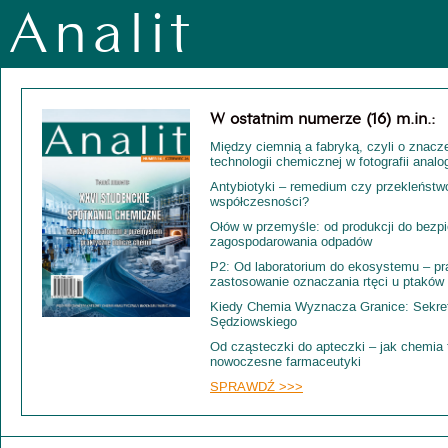
Analit
W ostatnim numerze (16) m.in.:
Między ciemnią a fabryką, czyli o znacz
technologii chemicznej w fotografii analo
Antybiotyki – remedium czy przekleństw
współczesności?
Ołów w przemyśle: od produkcji do bezp
zagospodarowania odpadów
P2: Od laboratorium do ekosystemu – pr
zastosowanie oznaczania rtęci u ptakó
Kiedy Chemia Wyznacza Granice: Sekre
Sędziowskiego
Od cząsteczki do apteczki – jak chemia
nowoczesne farmaceutyki
SPRAWDŹ >>>