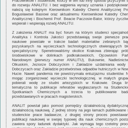
Pracowników i Studentów, którzy w ten lub inny sposób przyczynili s
do rozwoju ANALITU. I bez wątpienia wyrazy uznania i podziękowan
należą się kolejnym Kierownikom Katedry Chemii Analitycznej Pro
Bogusławowi Basiowi oraz aktualnemu Kierownikowi Katedry Chem
Analitycznej i Biochemii Prof. Beacie Paczosie-Bator, którzy życzli
wspierali i wspierają rozwój ANALITU.
Z założenia ANALIT ma być forum na którym studenci specjalnoś
Analityka i Kontrola Jakości przedstawiają swoje pierwsze pra
naukowe powstałe w trakcie badań materiałów zebranych bą
pozyskanych na wycieczkach technologicznych otwierających bl
specjalistyczny. Spenetrowaliśmy okolice Krakowa zbierając prób
środowiskowe w dolinkach podkrakowskich, Ojcowskim Par
Narodowym (pierwszy numer ANALITU), Bukownie, Nadleśnictw
Olkuskim, Jeziorze Dobczyckim i Zakładzie uzdatniania wody
Dobczycach oraz Zakładzie przetwórstwa odpadów hutniczych w Now
Hucie. Nawet pandemia nie powstrzymała entuzjazmu studentów. N
mogąc zorganizować wycieczki technologicznej, w małych grupa
pobierali wodę ze studni artezyjskich w Krakowie. Druga lin
tematyczna to publikacje referatów wygłaszanych na Studencki
Spotkaniach Chemicznych a trzecia to publikowanie bad
przedstawianych w pracach magisterskich.
ANALIT powstał jako pomost pomiędzy działalnością dydaktyczną
działalnością naukową. Z jednej strony na jego łamach publikowane 
studenckie prace badawcze, z drugiej strony proces powstawan
publikacji naukowej w swojej typowej dla nauk chemicznych posta
zawiera spory ładunek dydaktyki. Jak wymaga tego rzetelny proc