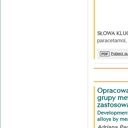
SŁOWA KLU
paracetamol,
Pobierz pu
Opracowa
grupy met
zastosowa
Development
alloys by me
Adriana Pąc