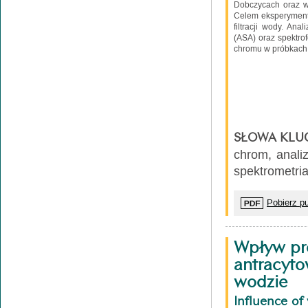
Dobczycach oraz w 
Celem eksperymentu
filtracji wody. An
(ASA) oraz spektro
chromu w próbkach 
SŁOWA KLU
chrom, anali
spektrometri
Pobierz pu
Wpływ pro
antracyt
wodzie
Influence of 