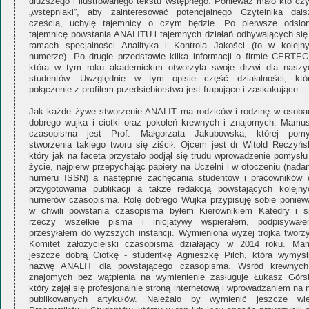
dłuższego i ilustrowanego tekstu wstępnego. Ponieważ mało kto czy
„wstępniaki”, aby zainteresować potencjalnego Czytelnika dals
częścią, uchylę tajemnicy o czym będzie. Po pierwsze odsłon
tajemnicę powstania ANALITU i tajemnych działań odbywających się
ramach specjalności Analityka i Kontrola Jakości (to w kolejn
numerze). Po drugie przedstawię kilka informacji o firmie CERTEC
która w tym roku akademickim otworzyła swoje drzwi dla naszy
studentów. Uwzględnię w tym opisie część działalności, któr
połączenie z profilem przedsiębiorstwa jest frapujące i zaskakujące.
Jak każde żywe stworzenie ANALIT ma rodziców i rodzinę w osoba
dobrego wujka i ciotki oraz pokoleń krewnych i znajomych. Mamus
czasopisma jest Prof. Małgorzata Jakubowska, której pomy
stworzenia takiego tworu się ziścił. Ojcem jest dr Witold Reczyńsk
który jak na faceta przystało podjął się trudu wprowadzenie pomysłu
życie, najpierw przepychając papiery na Uczelni i w otoczeniu (nada
numeru ISSN) a następnie zachęcania studentów i pracowników 
przygotowania publikacji a także redakcją powstających kolejny
numerów czasopisma. Rolę dobrego Wujka przypisuję sobie poniew
w chwili powstania czasopisma byłem Kierownikiem Katedry i si
rzeczy wszelkie pisma i inicjatywy wspierałem, podpisywałe
przesyłałem do wyższych instancji. Wymieniona wyżej trójka tworzy
Komitet założycielski czasopisma działający w 2014 roku. Ma
jeszcze dobrą Ciotkę - studentkę Agnieszkę Pilch, która wymyśli
nazwę ANALIT dla powstającego czasopisma. Wśród krewnych
znajomych bez wątpienia na wymienienie zasługuje Łukasz Górsk
który zajął się profesjonalnie stroną internetową i wprowadzaniem na 
publikowanych artykułów. Należało by wymienić jeszcze wie