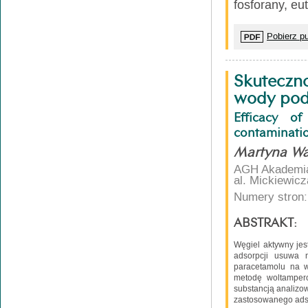
fosforany, eu
Pobierz pu
Skuteczno
wody pod
Efficacy o
contaminati
Martyna Wa
AGH Akademia 
al. Mickiewic
Numery stron:
ABSTRAKT:
Węgiel aktywny jes
adsorpcji usuwa 
paracetamolu na 
metodę woltampero
substancją analizo
zastosowanego adsor