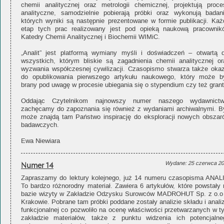
chemii analitycznej oraz metrologii chemicznej, projektują proce
analityczne, samodzielnie pobierają próbki oraz wykonują badani
których wyniki są następnie prezentowane w formie publikacji. Każ
etap tych prac realizowany jest pod opieką naukową pracownik
Katedry Chemii Analitycznej i Biochemii WIMiC.
„Analit” jest platformą wymiany myśli i doświadczeń – otwartą d
wszystkich, którym bliskie są zagadnienia chemii analitycznej or
wyzwania współczesnej cywilizacji. Czasopismo stwarza także okaz
do opublikowania pierwszego artykułu naukowego, który może b
brany pod uwagę w procesie ubiegania się o stypendium czy też grant
Oddając Czytelnikom najnowszy numer naszego wydawnictw
zachęcamy do zapoznania się również z wydaniami archiwalnymi. B
może znajdą tam Państwo inspirację do eksploracji nowych obszar
badawczych.
Ewa Niewiara
Numer 14
Wydane: 25 czerwca 2
Zapraszamy do lektury kolejnego, już 14 numeru czasopisma ANALI
To bardzo różnorodny materiał. Zawiera 6 artykułów, które powstały 
bazie wizyty w Zakładzie Odzysku Surowców MADROHUT Sp. z o.o
Krakowie. Pobrane tam próbki poddane zostały analizie składu i anali
funkcjonalnej co pozwoliło na ocenę właściwości przetwarzanych w t
zakładzie materiałów, także z punktu widzenia ich potencjalne