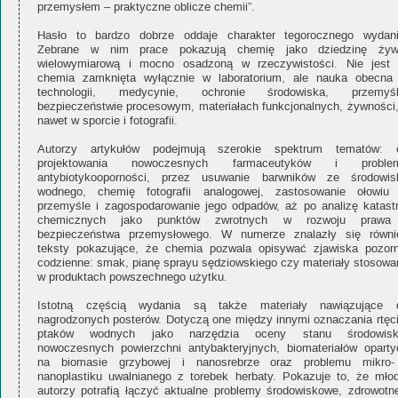
przemysłem – praktyczne oblicze chemii”.
Hasło to bardzo dobrze oddaje charakter tegorocznego wydani
Zebrane w nim prace pokazują chemię jako dziedzinę żyw
wielowymiarową i mocno osadzoną w rzeczywistości. Nie jest 
chemia zamknięta wyłącznie w laboratorium, ale nauka obecna
technologii, medycynie, ochronie środowiska, przemyśl
bezpieczeństwie procesowym, materiałach funkcjonalnych, żywności,
nawet w sporcie i fotografii.
Autorzy artykułów podejmują szerokie spektrum tematów: 
projektowania nowoczesnych farmaceutyków i proble
antybiotykooporności, przez usuwanie barwników ze środowis
wodnego, chemię fotografii analogowej, zastosowanie ołowiu
przemyśle i zagospodarowanie jego odpadów, aż po analizę katastr
chemicznych jako punktów zwrotnych w rozwoju prawa
bezpieczeństwa przemysłowego. W numerze znalazły się równi
teksty pokazujące, że chemia pozwala opisywać zjawiska pozorn
codzienne: smak, pianę sprayu sędziowskiego czy materiały stosowa
w produktach powszechnego użytku.
Istotną częścią wydania są także materiały nawiązujące 
nagrodzonych posterów. Dotyczą one między innymi oznaczania rtęci
ptaków wodnych jako narzędzia oceny stanu środowisk
nowoczesnych powierzchni antybakteryjnych, biomateriałów oparty
na biomasie grzybowej i nanosrebrze oraz problemu mikro-
nanoplastiku uwalnianego z torebek herbaty. Pokazuje to, że młod
autorzy potrafią łączyć aktualne problemy środowiskowe, zdrowotne