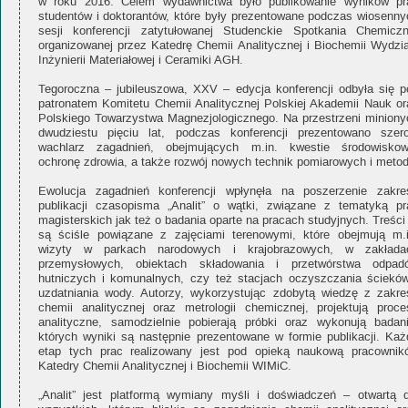
w roku 2016. Celem wydawnictwa było publikowanie wyników pr
studentów i doktorantów, które były prezentowane podczas wiosenny
sesji konferencji zatytułowanej Studenckie Spotkania Chemiczn
organizowanej przez Katedrę Chemii Analitycznej i Biochemii Wydzia
Inżynierii Materiałowej i Ceramiki AGH.
Tegoroczna – jubileuszowa, XXV – edycja konferencji odbyła się p
patronatem Komitetu Chemii Analitycznej Polskiej Akademii Nauk or
Polskiego Towarzystwa Magnezjologicznego. Na przestrzeni miniony
dwudziestu pięciu lat, podczas konferencji prezentowano szero
wachlarz zagadnień, obejmujących m.in. kwestie środowiskow
ochronę zdrowia, a także rozwój nowych technik pomiarowych i metod
Ewolucja zagadnień konferencji wpłynęła na poszerzenie zakre
publikacji czasopisma „Analit” o wątki, związane z tematyką pr
magisterskich jak też o badania oparte na pracach studyjnych. Treści
są ściśle powiązane z zajęciami terenowymi, które obejmują m.i
wizyty w parkach narodowych i krajobrazowych, w zakłada
przemysłowych, obiektach składowania i przetwórstwa odpad
hutniczych i komunalnych, czy też stacjach oczyszczania ścieków
uzdatniania wody. Autorzy, wykorzystując zdobytą wiedzę z zakre
chemii analitycznej oraz metrologii chemicznej, projektują proce
analityczne, samodzielnie pobierają próbki oraz wykonują badani
których wyniki są następnie prezentowane w formie publikacji. Każ
etap tych prac realizowany jest pod opieką naukową pracownik
Katedry Chemii Analitycznej i Biochemii WIMiC.
„Analit” jest platformą wymiany myśli i doświadczeń – otwartą d