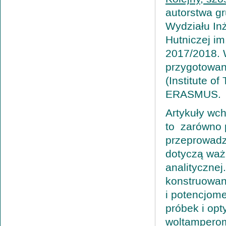
autorstwa g
Wydziału Inż
Hutniczej im
2017/2018. 
przygotowan
(Institute o
ERASMUS.
Artykuły wc
to zarówno p
przeprowadz
dotyczą waż
analitycznej
konstruowan
i potencjom
próbek i op
woltamperome