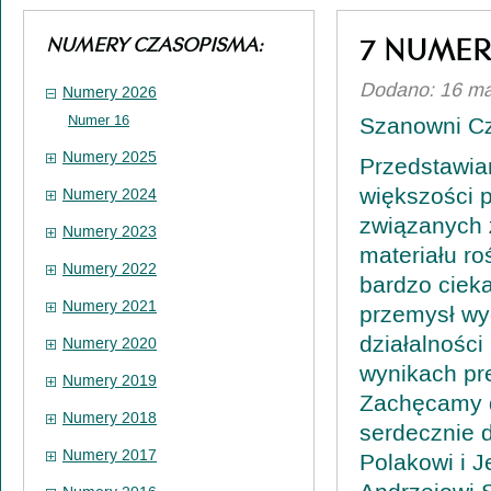
7 NUMER
NUMERY CZASOPISMA:
Dodano: 16 ma
Numery 2026
Numer 16
Szanowni Cz
Numery 2025
Przedstawia
większości 
Numery 2024
związanych z
Numery 2023
materiału ro
Numery 2022
bardzo cieka
Numery 2021
przemysł wyd
działalności
Numery 2020
wynikach pr
Numery 2019
Zachęcamy d
Numery 2018
serdecznie 
Numery 2017
Polakowi i 