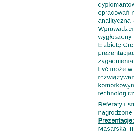
dyplomantów
opracowań n
analityczna
Wprowadzeni
wygłoszony p
Elżbietę Gre
prezentacjac
zagadnienia
być może w p
rozwiązywan
komórkowym
technologic
Referaty ust
nagrodzone. 
Prezentacje
Masarska, I