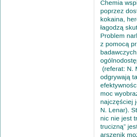
Chemia wspi
poprzez dos
kokaina, her
łagodzą sku
Problem nark
z pomocą pr
badawczych,
ogólnodost
(referat: N.
odgrywają ta
efektywności
moc wyobraźn
najczęściej 
N. Lenar). S
nic nie jest
trucizną” je
arszenik moż