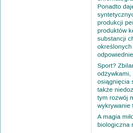
Ponadto daj
syntetyczny
produkcji pe
produktów k
substancji 
określonych
odpowiednie 
Sport? Zbil
odżywkami, 
osiągnięcia 
także niedo
tym rozwój 
wykrywanie t
A magia miło
biologiczna 