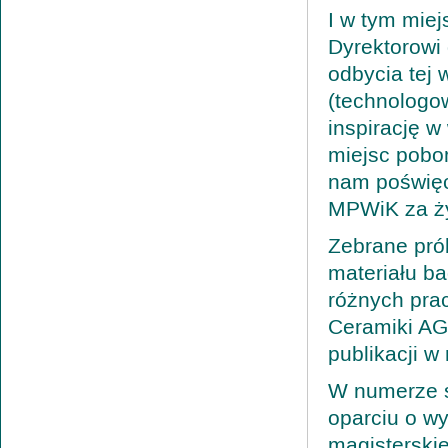
I w tym mie
Dyrektorowi
odbycia tej 
(technologo
inspirację 
miejsc pobor
nam poświęc
MPWiK za ży
Zebrane prób
materiału b
różnych prac
Ceramiki AG
publikacji 
W numerze s
oparciu o w
magisterskie