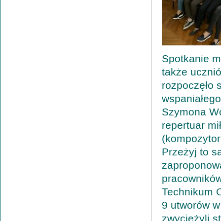
Spotkanie m
także uczni
rozpoczęło 
wspaniałego
Szymona Wójc
repertuar mi
(kompozytor
Przeżyj to 
zaproponowal
pracowników
Technikum C
9 utworów w
zwyciężyli s