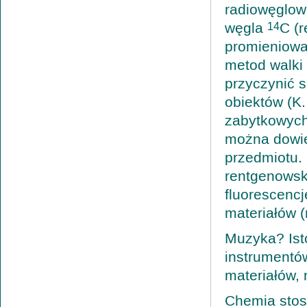
radiowęglow
węgla
C (r
14
promieniowan
metod walki 
przyczynić 
obiektów (K
zabytkowych
można dowie
przedmiotu. 
rentgenowski
fluorescenc
materiałów (
Muzyka? Ist
instrumentó
materiałów, 
Chemia stos