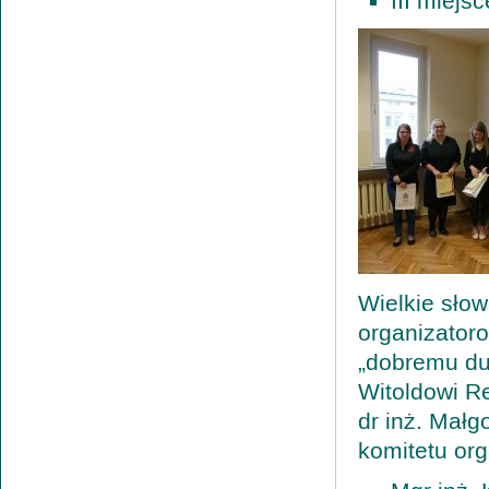
III miejs
Wielkie słow
organizator
„dobremu du
Witoldowi R
dr inż. Małg
komitetu org