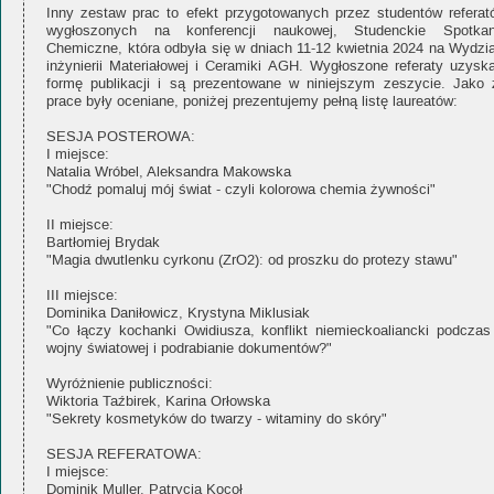
Inny zestaw prac to efekt przygotowanych przez studentów referat
wygłoszonych na konferencji naukowej, Studenckie Spotkan
Chemiczne, która odbyła się w dniach 11-12 kwietnia 2024 na Wydzia
inżynierii Materiałowej i Ceramiki AGH. Wygłoszone referaty uzyska
formę publikacji i są prezentowane w niniejszym zeszycie. Jako 
prace były oceniane, poniżej prezentujemy pełną listę laureatów:
SESJA POSTEROWA:
I miejsce:
Natalia Wróbel, Aleksandra Makowska
"Chodź pomaluj mój świat - czyli kolorowa chemia żywności"
II miejsce:
Bartłomiej Brydak
"Magia dwutlenku cyrkonu (ZrO2): od proszku do protezy stawu"
III miejsce:
Dominika Daniłowicz, Krystyna Miklusiak
"Co łączy kochanki Owidiusza, konflikt niemieckoaliancki podczas 
wojny światowej i podrabianie dokumentów?"
Wyróżnienie publiczności:
Wiktoria Taźbirek, Karina Orłowska
"Sekrety kosmetyków do twarzy - witaminy do skóry"
SESJA REFERATOWA:
I miejsce:
Dominik Muller, Patrycja Kocoł