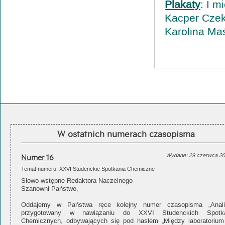
Plakaty
: I m
Kacper Czeka
Karolina Maś
W ostatnich numerach czasopisma
Numer 16
Wydane: 29 czerwca 2
Temat numeru: XXVI Studenckie Spotkania Chemiczne
Słowo wstępne Redaktora Naczelnego
Szanowni Państwo,
Oddajemy w Państwa ręce kolejny numer czasopisma „Analit
przygotowany w nawiązaniu do XXVI Studenckich Spotk
Chemicznych, odbywających się pod hasłem „Między laboratorium