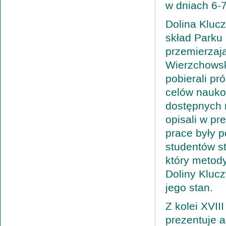
w dniach 6-7
Dolina Kluc
skład Parku
przemierzaj
Wierzchowski
pobierali pr
celów nauko
dostępnych 
opisali w p
prace były p
studentów st
który metod
Doliny Kluc
jego stan.
Z kolei XVII
prezentuje 