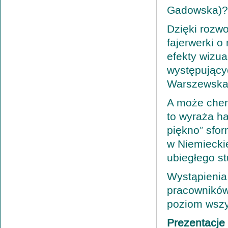
Gadowska)?
Dzięki rozw
fajerwerki o
efekty wizu
występującyc
Warszewska
A może chem
to wyraża h
piękno” sfo
w Niemiecki
ubiegłego st
Wystąpienia 
pracowników
poziom wszys
Prezentacje 