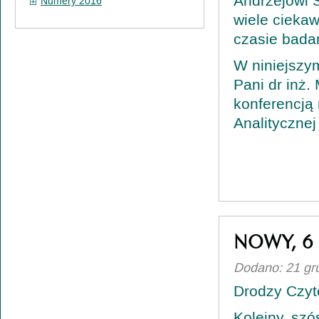
Andrzejowi 
Numery 2016
wiele cieka
czasie bada
W niniejszy
Pani dr inż
konferencją
Analityczne
NOWY, 6
Dodano: 21 gr
Drodzy Czyte
Kolejny, sz