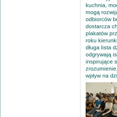
kuchnia, mod
mogą rozwij
odbiorców be
dostarcza c
plakatów pr
roku kierun
długa lista 
odgrywają is
inspirujące 
zrozumienie,
wpływ na dzi