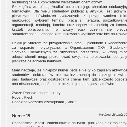
technologiczne z konkretnym warsztatem chemicznym.
Szczególną wartością „Analitu” pozostaje jego charakter edukacyjny
formacyjny. Dla wielu studentów publikacja artykułu jest jednym
pierwszych doświadczeń związanych z przygotowaniem teks
naukowego: wyborem tematu, pracą z literaturą, porządkowani
argumentacji, redakcją, korektą oraz odpowiedzialnością za końco
kształt opracowania. To ważny etap uczenia się precyzj
samodzielności i jasnego komunikowania wyników oraz idei naukowyc
Dziękuję Autorom za przygotowanie prac, Opiekunom i Recenzent
za wsparcie merytoryczne, a Organizatorom XXVI Studencki
Spotkań Chemicznych za stworzenie przestrzeni, w której młod
adepci chemii mogą prezentować swoje zainteresowania, pomysły
pierwsze osiągnięcia naukowe.
Mam nadzieję, że niniejszy numer będzie nie tylko zapisem aktywnoś
studentów i doktorantów, ale również zachętą do dalszego rozwijan
pasji badawczej oraz dostrzegania chemii tam, gdzie często pozosta
ona niewidoczna, choć realnie kształtuje otaczający nas świat.
Życzę Państwu dobrej lektury.
Robert Piech
Redaktor Naczelny czasopisma „Analit”
Numer 15
Wydane: 28 maja 2
Czasopismo „Analit” zadebiutowało na rynku publikacji elektroniczny