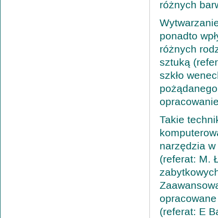
różnych barw
Wytwarzanie,
ponadto wpł
różnych rodz
sztuką (refe
szkło weneck
pożądanego 
opracowanie
Takie techni
komputerowa
narzędzia w 
(referat: M.
zabytkowych 
Zaawansowan
opracowane 
(referat: E 