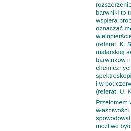
rozszerzenie
barwniki to 
wspiera proc
oznaczać me
wielopierśc
(referat: K
malarskiej 
barwinków n
chemicznych
spektroskopi
i w podczerw
(referat: U. 
Przełomem w 
właściwości 
spowodowały 
możliwe było