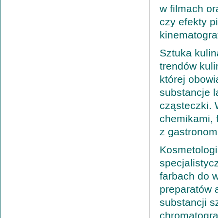
w filmach o
czy efekty 
kinematograf
Sztuka kuli
trendów kul
której obowi
substancje l
cząsteczki.
chemikami, f
z gastronomią
Kosmetologi
specjalistyc
farbach do 
preparatów 
substancji s
chromatograf