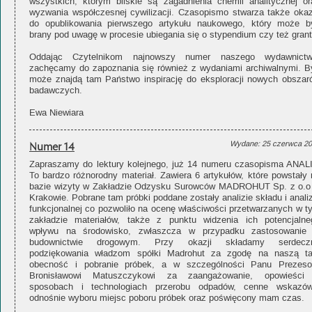
wszystkich, którym bliskie są zagadnienia chemii analitycznej or
wyzwania współczesnej cywilizacji. Czasopismo stwarza także okaz
do opublikowania pierwszego artykułu naukowego, który może b
brany pod uwagę w procesie ubiegania się o stypendium czy też grant
Oddając Czytelnikom najnowszy numer naszego wydawnictw
zachęcamy do zapoznania się również z wydaniami archiwalnymi. B
może znajdą tam Państwo inspirację do eksploracji nowych obszar
badawczych.
Ewa Niewiara
Numer 14
Wydane: 25 czerwca 2
Zapraszamy do lektury kolejnego, już 14 numeru czasopisma ANALI
To bardzo różnorodny materiał. Zawiera 6 artykułów, które powstały 
bazie wizyty w Zakładzie Odzysku Surowców MADROHUT Sp. z o.o
Krakowie. Pobrane tam próbki poddane zostały analizie składu i anali
funkcjonalnej co pozwoliło na ocenę właściwości przetwarzanych w t
zakładzie materiałów, także z punktu widzenia ich potencjalne
wpływu na środowisko, zwłaszcza w przypadku zastosowanie
budownictwie drogowym. Przy okazji składamy serdecz
podziękowania władzom spółki Madrohut za zgodę na naszą t
obecność i pobranie próbek, a w szczególności Panu Prezeso
Bronisławowi Matuszczykowi za zaangażowanie, opowieści
sposobach i technologiach przerobu odpadów, cenne wskazów
odnośnie wyboru miejsc poboru próbek oraz poświęcony mam czas.