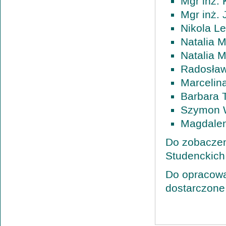
Mgr inż. 
Mgr inż.
Nikola L
Natalia 
Natalia M
Radosła
Marcelin
Barbara 
Szymon 
Magdale
Do zobaczen
Studenckich
Do opracow
dostarczone