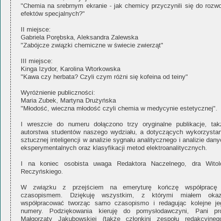
"Chemia na srebrnym ekranie - jak chemicy przyczynili się do rozwo
efektów specjalnych?"
II miejsce:
Gabriela Porębska, Aleksandra Zalewska
"Zabójcze związki chemiczne w świecie zwierząt"
III miejsce:
Kinga Izydor, Karolina Wtorkowska
"Kawa czy herbata? Czyli czym różni się kofeina od teiny"
Wyróżnienie publiczności:
Maria Zubek, Martyna Drużyńska
"Młodość, wieczna młodość czyli chemia w medycynie estetycznej".
I wreszcie do numeru dołączono trzy oryginalne publikacje, tak
autorstwa studentów naszego wydziału, a dotyczących wykorzystan
sztucznej inteligencji w analizie sygnału analitycznego i analizie dan
eksperymentalnych oraz klasyfikacji metod elektroanalitycznych.
I na koniec osobista uwaga Redaktora Naczelnego, dra Witol
Reczyńskiego.
W związku z przejściem na emeryturę kończę współpracę
czasopismem. Dziękuję wszystkim, z którymi miałem okaz
współpracować tworząc samo czasopismo i redagując kolejne je
numery. Podziękowania kieruję do pomysłodawczyni, Pani pro
Małgorzaty Jakubowskiej (także członkini zespołu redakcyjnego