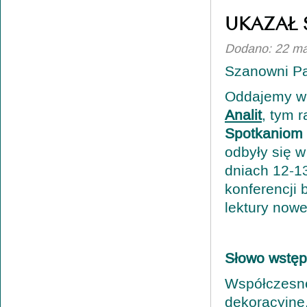
UKAZAŁ 
Dodano: 22 ma
Szanowni P
Oddajemy w
Analit
, tym 
Spotkaniom
odbyły się 
dniach 12-1
konferencji 
lektury now
Słowo wstęp
Współczesne
dekoracyjne,