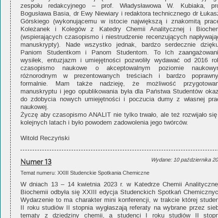
zespołu redakcyjnego – prof. Władysławowa W. Kubiaka, pro
Bogusława Basia, dr Ewy Niewiary i redaktora technicznego dr Łukas
Górskiego (wykonującemu w istocie największą i znakomitą pracę
Koleżanek i Kolegów z Katedry Chemii Analitycznej i Biochem
(wspierających czasopismo i niestrudzenie recenzujących napływają
manuskrypty). Nade wszystko jednak, bardzo serdecznie dzięku
Paniom Studentkom i Panom Studentom. To Ich zaangażowani
wysiłek, entuzjazm i umiejętności pozwoliły wydawać od 2016 ro
czasopismo naukowe o akceptowalnym poziomie naukowy
różnorodnym w prezentowanych treściach i bardzo poprawn
formalnie. Mam także nadzieję, że możliwość przygotowan
manuskryptu i jego opublikowania była dla Państwa Studentów okaz
do zdobycia nowych umiejętności i poczucia dumy z własnej pra
naukowej.
Życzę aby czasopismo ANALIT nie tylko trwało, ale też rozwijało się
kolejnych latach i było powodem zadowolenia jego twórców.
Witold Reczyński
Numer 13
Wydane: 10 października 2
Temat numeru: XXIII Studenckie Spotkania Chemiczne
W dniach 13 – 14 kwietnia 2023 r. w Katedrze Chemii Analitycznej
Biochemii odbyła się XXIII edycja Studenckich Spotkań Chemicznyc
Wydarzenie to ma charakter mini konferencji, w trakcie której stude
II roku studiów II stopnia wygłaszają referaty na wybrane przez sie
tematy z dziedziny chemii, a studenci I roku studiów II stopn