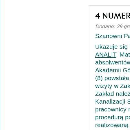
4 NUMER
Dodano: 29 gr
Szanowni P
Ukazuje się 
ANALIT
. Ma
absolwentów 
Akademii Gó
(8) powstała
wizyty w Za
Zakład nale
Kanalizacji 
pracownicy 
procedurą po
realizowan