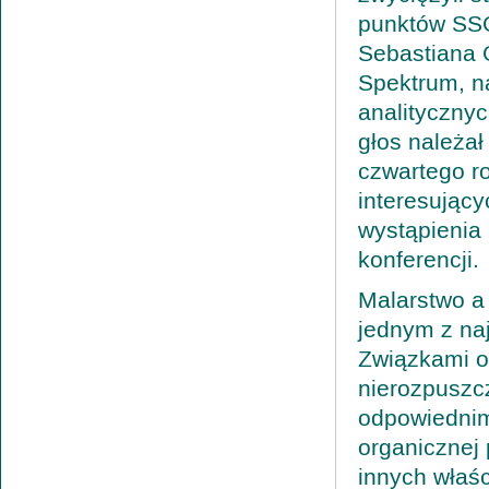
punktów SSC
Sebastiana 
Spektrum, n
analityczny
głos należał
czwartego ro
interesujący
wystąpienia 
konferencji.
Malarstwo a 
jednym z na
Związkami o
nierozpuszc
odpowiednim
organicznej 
innych właś