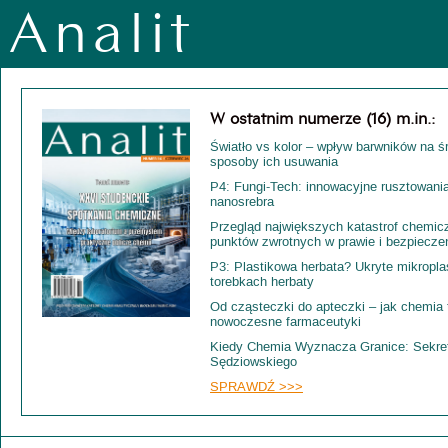
Analit
W ostatnim numerze (16) m.in.:
Światło vs kolor – wpływ barwników na ś
sposoby ich usuwania
P4: Fungi-Tech: innowacyjne rusztowania
nanosrebra
Przegląd największych katastrof chemic
punktów zwrotnych w prawie i bezpiecze
P3: Plastikowa herbata? Ukryte mikroplas
torebkach herbaty
Od cząsteczki do apteczki – jak chemia
nowoczesne farmaceutyki
Kiedy Chemia Wyznacza Granice: Sekre
Sędziowskiego
SPRAWDŹ >>>